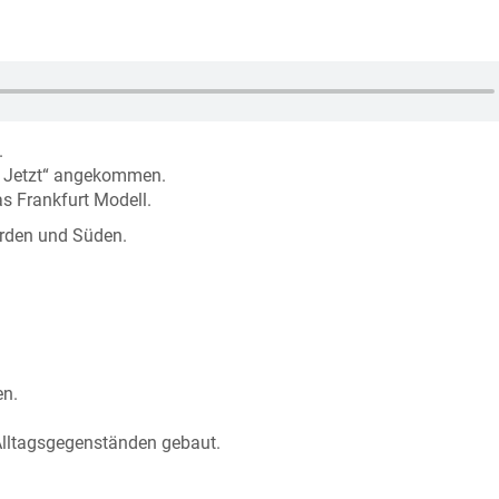
.
rt Jetzt“ angekommen.
as Frankfurt Modell.
orden und Süden.
en.
Alltagsgegenständen gebaut.