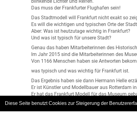
blinkende Lichter und Reifen.
Das muss der Frankfurter Flughafen sein!
Das Stadtmodell will Frankfurt nicht exakt so zeig
Es will die wichtigen und typischen Orte der Stad
Aber: Was ist heutzutage wichtig in Frankfurt?
Und was ist typisch für unsere Stadt?
Genau das haben Mitarbeiterinnen des Historisch
Im Jahr 2015 sind die Mitarbeiterinnen des Muse
Von 1166 Menschen haben sie Antworten beko
was typisch und was wichtig für Frankfurt ist.
Das Ergebnis haben sie dann Hermann Helle erzä
Er ist Künstler und Modellbauer aus Rotterdam in
Er hat das Frankfurt Modell für das Museum geb
Genauer gesagt: Er hat alleine damit angefangen
Diese Seite benutzt Cookies zur Steigerung der Benutzererf
Aber dann hat er sich Verstärkung geholt.
Am Ende haben 16 Frauen und Männer mitgearbei
Sie haben ein riesiges Bild von Frankfurt geschaf
Es ist perfekt, um das Frankfurt der Gegenwart z