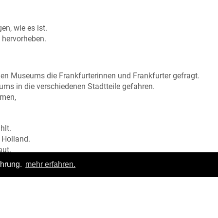
en, wie es ist.
t hervorheben.
en Museums die Frankfurterinnen und Frankfurter gefragt.
ums in die verschiedenen Stadtteile gefahren.
mmen,
hlt.
 Holland.
aut.
.
ahrung.
mehr erfahren.
tet.
fen.
u erforschen