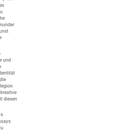
des
zu
che
tmunder
Kunst
r
n
e und
n
entität
die
 Region
 kreative
t diesen
H-
Essays
zu