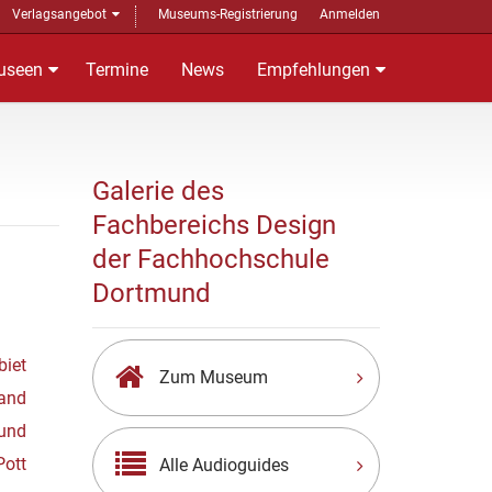
Verlagsangebot
Museums-Registrierung
Anmelden
useen
Termine
News
Empfehlungen
Galerie des
Fachbereichs Design
der Fachhochschule
Dortmund
biet
Zum Museum
Band
und
Pott
Alle Audioguides