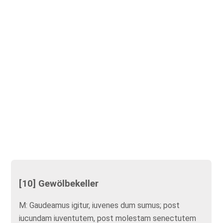
[10] Gewölbekeller
M: Gaudeamus igitur, iuvenes dum sumus; post
iucundam iuventutem, post molestam senectutem