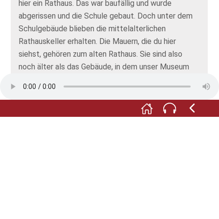
hier ein Rathaus. Das war baufällig und wurde
abgerissen und die Schule gebaut. Doch unter dem
Schulgebäude blieben die mittelalterlichen
Rathauskeller erhalten. Die Mauern, die du hier
siehst, gehören zum alten Rathaus. Sie sind also
noch älter als das Gebäude, in dem unser Museum
ist! Und die Mauerreste, über die die Stahltreppe
führt, gehörten zu zwei Bürgerhäusern, die vor über
500 Jahren zum Rathaus umgebaut wurden. Diese
Mauern sind wirklich sehr, sehr alt!
L: Guck mal hier durch die Türöffnung! Das
Kellergewöbe sieht so aus, als sei die Zeit damals
stehen geblieben.
Foto 1: © Dagmar Trüpschuch