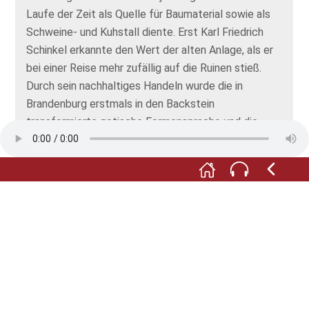
Laufe der Zeit als Quelle für Baumaterial sowie als
Schweine- und Kuhstall diente. Erst Karl Friedrich
Schinkel erkannte den Wert der alten Anlage, als er
bei einer Reise mehr zufällig auf die Ruinen stieß.
Durch sein nachhaltiges Handeln wurde die in
Brandenburg erstmals in den Backstein
transformierte gotische Formensprache und die
filigrane Ornamentierung der großen Dome am
Standort Chorin gerettet. Der Architekt und
Baumeister bezeichnete Bauwerke wie das Kloster
Chorin seinerzeit als „des Landes schönsten
Schmuck“ und empfahl seinen Studenten das
Kloster Chorin als Studienobjekt. Dieser wunderbare
Ort präsentiert sich heute wie vor 700 Jahren: an
einem See gelegen und mit freiem Blick auf die
wunderbare Natur der Endmoränenlandschaft.