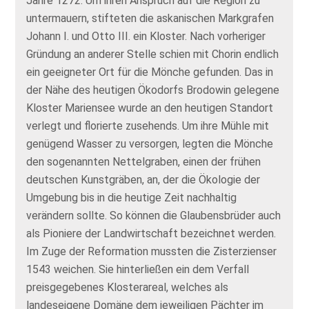
Jahre 1272. Um ihren Anspruch auf die Region zu
untermauern, stifteten die askanischen Markgrafen
Johann I. und Otto III. ein Kloster. Nach vorheriger
Gründung an anderer Stelle schien mit Chorin endlich
ein geeigneter Ort für die Mönche gefunden. Das in
der Nähe des heutigen Ökodorfs Brodowin gelegene
Kloster Mariensee wurde an den heutigen Standort
verlegt und florierte zusehends. Um ihre Mühle mit
genügend Wasser zu versorgen, legten die Mönche
den sogenannten Nettelgraben, einen der frühen
deutschen Kunstgräben, an, der die Ökologie der
Umgebung bis in die heutige Zeit nachhaltig
verändern sollte. So können die Glaubensbrüder auch
als Pioniere der Landwirtschaft bezeichnet werden.
Im Zuge der Reformation mussten die Zisterzienser
1543 weichen. Sie hinterließen ein dem Verfall
preisgegebenes Klosterareal, welches als
landeseigene Domäne dem jeweiligen Pächter im