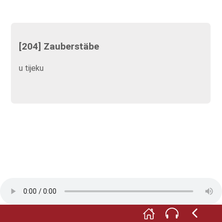
[204] Zauberstäbe
u tijeku