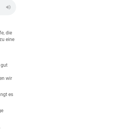
e, die
zu eine
 gut
en wir
ngt es
ge
.