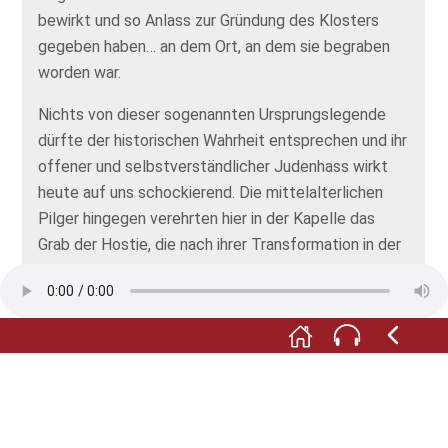
bewirkt und so Anlass zur Gründung des Klosters
gegeben haben… an dem Ort, an dem sie begraben
worden war.
Nichts von dieser sogenannten Ursprungslegende
dürfte der historischen Wahrheit entsprechen und ihr
offener und selbstverständlicher Judenhass wirkt
heute auf uns schockierend. Die mittelalterlichen
Pilger hingegen verehrten hier in der Kapelle das
Grab der Hostie, die nach ihrer Transformation in der
Heiligen Messe als wahrer Leib Christi verstanden
wurde. Bestattet war dieser Leib im „Heiligen Grab“.
Wenn Sie mehr über die Gründungslegende des
Klosters und die Bildtafeln erfahren möchten: Das
Klosterstift hat in den vergangenen Jahren mehrere
Publikationen zu diesem Thema veröffentlicht. Und
im Museum des Klosterstifts ist ihr ein ganzer Raum