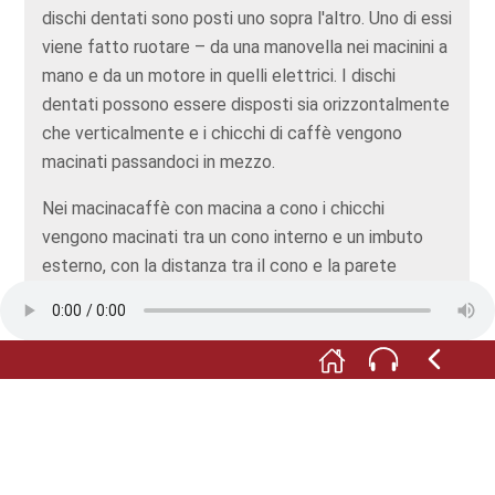
dischi dentati sono posti uno sopra l'altro. Uno di essi
viene fatto ruotare – da una manovella nei macinini a
mano e da un motore in quelli elettrici. I dischi
dentati possono essere disposti sia orizzontalmente
che verticalmente e i chicchi di caffè vengono
macinati passandoci in mezzo.
Nei macinacaffè con macina a cono i chicchi
vengono macinati tra un cono interno e un imbuto
esterno, con la distanza tra il cono e la parete
dell’imbuto che diminuisce man mano che si scende.
Nel macinacaffè a lame a rompere i chicchi di caffè
è un piccola elica in acciaio inossidabile.
I macinacaffè elettrici possono essere a lame, a
dischi o a cono. Quelli a mano, invece, sono disponibili
solo con la macina a cono o a dischi e il grado di