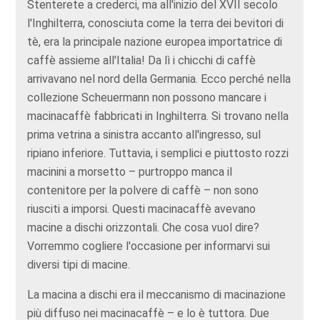
Stenterete a crederci, ma all'inizio del XVII secolo
l'Inghilterra, conosciuta come la terra dei bevitori di
tè, era la principale nazione europea importatrice di
caffè assieme all'Italia! Da lì i chicchi di caffè
arrivavano nel nord della Germania. Ecco perché nella
collezione Scheuermann non possono mancare i
macinacaffè fabbricati in Inghilterra. Si trovano nella
prima vetrina a sinistra accanto all'ingresso, sul
ripiano inferiore. Tuttavia, i semplici e piuttosto rozzi
macinini a morsetto – purtroppo manca il
contenitore per la polvere di caffè – non sono
riusciti a imporsi. Questi macinacaffè avevano
macine a dischi orizzontali. Che cosa vuol dire?
Vorremmo cogliere l'occasione per informarvi sui
diversi tipi di macine.
La macina a dischi era il meccanismo di macinazione
più diffuso nei macinacaffè – e lo è tuttora. Due