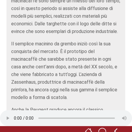
macinacaffè sono sempre un riflesso del loro tempo,
così in questo periodo si assiste alla diffusione di
modelli più semplici, realizzati con materiali più
economici. Dalle targhette con il logo delle ditte si
evince che sono esemplari di produzione industriale.
Il semplice macinino da grembo iniziò così la sua
conquista del mercato. È il prototipo del
macinacaffè che sarebbe stato presente in ogni
casa anche cent’anni dopo, a metà del XX secolo, e
che viene fabbricato a tutt’oggi. L’azienda di
Zassenhaus, produttrice di macinacaffè della
prim’ora, ha ancora oggi nella sua gamma il semplice
modello a forma di scatola.
Anche la Peugeot produce ancora il classico
macinacaffè in legno a forma di scatola. Proprio
così, la stessa azienda che è principalmente nota