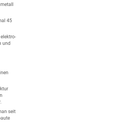
nmetall
mal 45
elektro-
n und
inen
ktur
en
.
an seit
baute