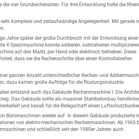
 die vier Grundrechenarten. Für ihre Entwicklung holte die Rhei
sehr komplexe und zeitaufwändige Angelegenheit. Mit gerade 
on.
 Jahre später der große Durchbruch mit der Entwicklung einer 
 4 Spezimaschine konnte addieren, subtrahieren multipliziere
hine auf den Markt, per Hand oder elektrisch betrieben. Diese
teil, dass sie die Rechenschritte über einen Kontrollstreifen
einer ganzen Anzahl unterschiedlicher Rechen- und Addiermasch
en, dazu kamen große Aufträge für die Rüstungsindustrie.
Dabei entstand auch das Gebäude Rechenmaschine I. Die Archite
krieg. Das Gebäude sollte als massiver Stahlbetonbau feindlich
erkellert und besaß für die Belegschaft einen Luftschutzbunker
on Büromaschinen wieder auf. In diesem Gebäude produzierte m
rationen von elektro-mechanischen Rechenmaschinen: Ab 1965 
ermaschinen und schließlich seit den 1980er Jahren auch