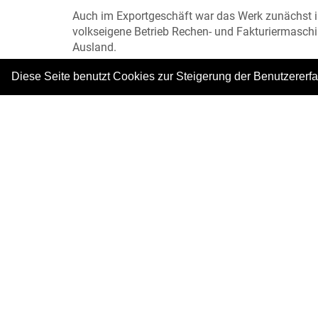
Auch im Exportgeschäft war das Werk zunächst inte
volkseigene Betrieb Rechen- und Fakturiermaschi
Ausland.
Erst mit dem Einzug der Elektronik und Mikroelek
Diese Seite benutzt Cookies zur Steigerung der Benutzererf
technologischen Entwicklung, die Schwächen der 
wirtschaftliche Handelssanktionen der westlich
Büromaschinenwerk konnten mit dem sogenannten „
Qualität der Geräte, und der Produktion von ele
in hoher Stückzahl, verlor man den Anschluss an 
das Büromaschinenwerk aber weiterhin einer der 
Alle Abbildungen: © Stadtarchiv Sömmerda
Informationen von Herrn Dr. Hans-Diether Dörfle
|