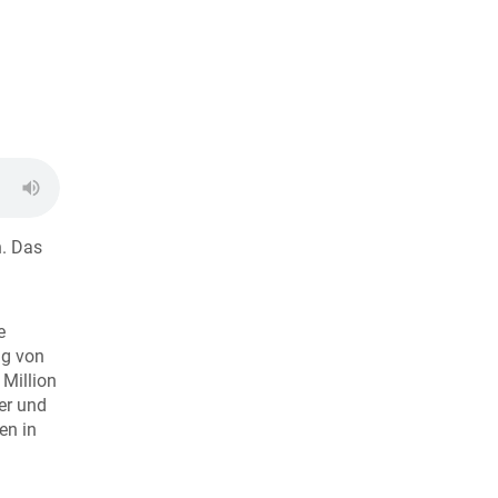
n. Das
e
ng von
 Million
er und
en in