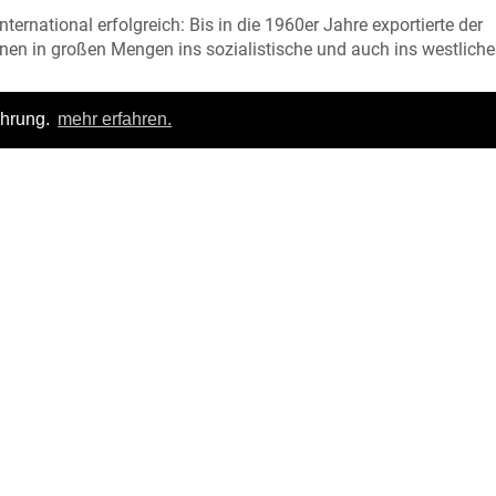
rnational erfolgreich: Bis in die 1960er Jahre exportierte der
nen in großen Mengen ins sozialistische und auch ins westliche
tronik veränderte sich die Marktsituation. Die hohe Geschwindigk
ahrung.
mehr erfahren.
sozialistischen Planwirtschaft aber auch die Isolation der DDR
en Welt führten zum technologischen Rückstand. Produkte aus 
Weltniveau“ technologisch nicht Schritt halten. Trotz solider
ktronischen Tischrechnern, Fakturiermaschinen und Personalcom
den internationalen Markt. Im sozialistischen Wirtschaftsraum b
größten Hersteller auf dem Gebiet.
r, Sigmar Radestock
Login
|
FAQ