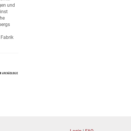
gen und
inst
che
bergs
 Fabrik