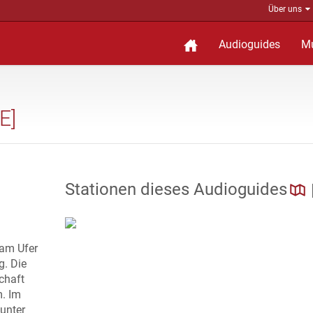
Über uns
Audioguides
M
E]
Stationen dieses Audioguides
am Ufer
g. Die
chaft
. Im
 unter