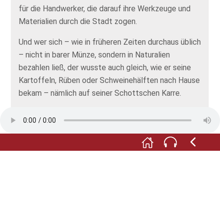
für die Handwerker, die darauf ihre Werkzeuge und
Materialien durch die Stadt zogen.
Und wer sich – wie in früheren Zeiten durchaus üblich
– nicht in barer Münze, sondern in Naturalien
bezahlen ließ, der wusste auch gleich, wie er seine
Kartoffeln, Rüben oder Schweinehälften nach Hause
bekam – nämlich auf seiner Schottschen Karre.
Die Klempner transportierten auf der Karre ihre
Bleche und Werkstücke. Die waren nicht unbedingt
schwer, aber unhandlich. Und was bei den Klempnern
keinesfalls fehlen durfte, war der Soluskocher, ein
kleiner, mit Holz oder Kohle beheizter Ofen, in dem
sie ihre Lötkolben erhitzten.
Alle Abbildungen: © Europäisches Klempner- und