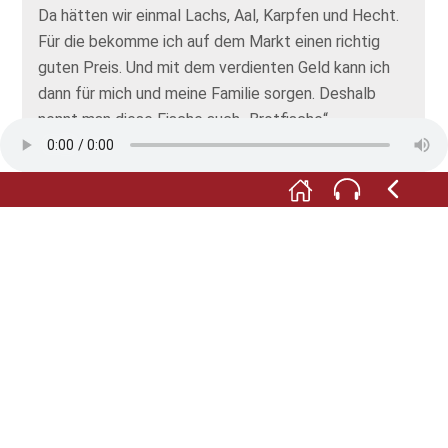
Da hätten wir einmal Lachs, Aal, Karpfen und Hecht.
Für die bekomme ich auf dem Markt einen richtig
guten Preis. Und mit dem verdienten Geld kann ich
dann für mich und meine Familie sorgen. Deshalb
nennt man diese Fische auch „Brotfische“.
Emil Eisvogel:
Und wie kriegst du die Fische nach Bonn?
Fischer Lambert:
Mit einem speziellen Boot. Schau mal, in der Vitrine
gibt es sogar ein Modell davon. Damit die Fische
schön frisch bleiben, kommen sie in eine spezielle
Kiste. Hier auf dem Boden steht sogar so eine
Hälterkiste. Die wird ins Wasser gestellt und weil sie
so kleine Löcher hat, kann immer frisches Wasser
hindurchfließen. So, jetzt muss ich mich aber beeilen.