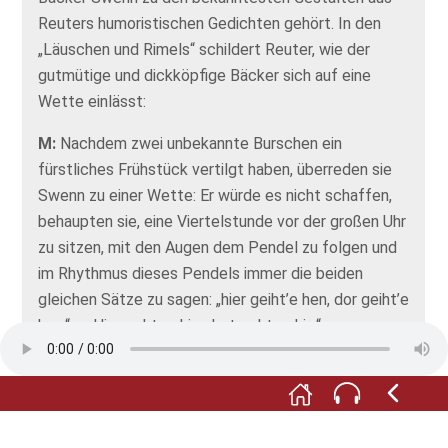
Reuters humoristischen Gedichten gehört. In den
„Läuschen und Rimels“ schildert Reuter, wie der
gutmütige und dickköpfige Bäcker sich auf eine
Wette einlässt:
M:
Nachdem zwei unbekannte Burschen ein
fürstliches Frühstück vertilgt haben, überreden sie
Swenn zu einer Wette: Er würde es nicht schaffen,
behaupten sie, eine Viertelstunde vor der großen Uhr
zu sitzen, mit den Augen dem Pendel zu folgen und
im Rhythmus dieses Pendels immer die beiden
gleichen Sätze zu sagen: „hier geiht’e hen, dor geiht’e
hen.“ – „Hier geht er hin, dort geht er hin.“
F:
Bäcker Swenn denkt sich: nichts leichter als das!
Er legt seinen Wetteinsatz auf den Tisch und macht
sich ans Werk: „Hier geiht’e hen, dor geiht’e hen.“,
„Hier geht er hin, dort geht er hin.“ „Hier geiht’e hen,