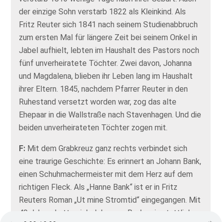
der einzige Sohn verstarb 1822 als Kleinkind. Als
Fritz Reuter sich 1841 nach seinem Studienabbruch
zum ersten Mal für längere Zeit bei seinem Onkel in
Jabel aufhielt, lebten im Haushalt des Pastors noch
fünf unverheiratete Töchter. Zwei davon, Johanna
und Magdalena, blieben ihr Leben lang im Haushalt
ihrer Eltern. 1845, nachdem Pfarrer Reuter in den
Ruhestand versetzt worden war, zog das alte
Ehepaar in die Wallstraße nach Stavenhagen. Und die
beiden unverheirateten Töchter zogen mit.
F:
Mit dem Grabkreuz ganz rechts verbindet sich
eine traurige Geschichte: Es erinnert an Johann Bank,
einen Schuhmachermeister mit dem Herz auf dem
richtigen Fleck. Als „Hanne Bank“ ist er in Fritz
Reuters Roman „Ut mine Stromtid“ eingegangen. Mit
40 Jahren hatte sich Johannes Bank sein stattliches