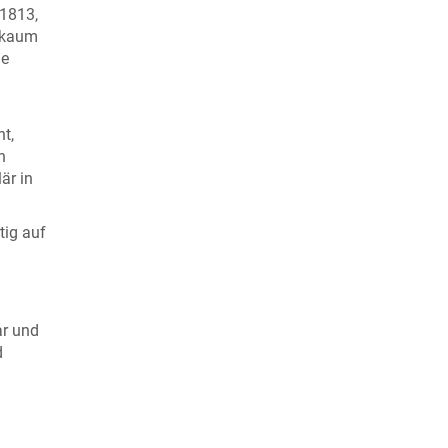
 1813,
 kaum
ne
t,
n
är in
tig auf
ar und
d