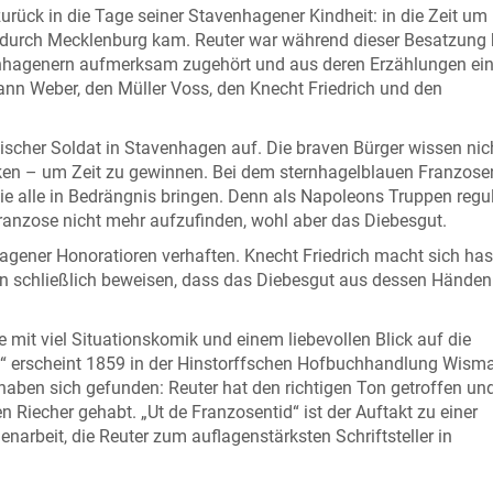
urück in die Tage seiner Stavenhagener Kindheit: in die Zeit um
 durch Mecklenburg kam. Reuter war während dieser Besatzung
avenhagenern aufmerksam zugehört und aus deren Erzählungen ei
n Weber, den Müller Voss, den Knecht Friedrich und den
ischer Soldat in Stavenhagen auf. Die braven Bürger wissen nich
ken – um Zeit zu gewinnen. Bei dem sternhagelblauen Franzose
 alle in Bedrängnis bringen. Denn als Napoleons Truppen regul
Franzose nicht mehr aufzufinden, wohl aber das Diebesgut.
hagener Honoratioren verhaften. Knecht Friedrich macht sich has
n schließlich beweisen, dass das Diebesgut aus dessen Händen
te mit viel Situationskomik und einem liebevollen Blick auf die
id“ erscheint 1859 in der Hinstorffschen Hofbuchhandlung Wism
haben sich gefunden: Reuter hat den richtigen Ton getroffen un
en Riecher gehabt. „Ut de Franzosentid“ ist der Auftakt zu einer
arbeit, die Reuter zum auflagenstärksten Schriftsteller in