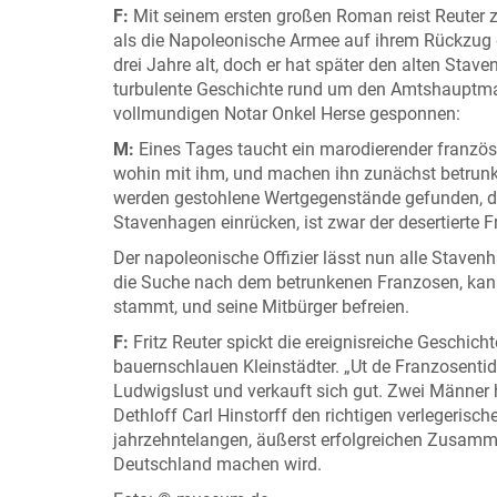
F:
Mit seinem ersten großen Roman reist Reuter z
als die Napoleonische Armee auf ihrem Rückzug
drei Jahre alt, doch er hat später den alten St
turbulente Geschichte rund um den Amtshauptman
vollmundigen Notar Onkel Herse gesponnen:
M:
Eines Tages taucht ein marodierender französ
wohin mit ihm, und machen ihn zunächst betrun
werden gestohlene Wertgegenstände gefunden, die
Stavenhagen einrücken, ist zwar der desertierte 
Der napoleonische Offizier lässt nun alle Staven
die Suche nach dem betrunkenen Franzosen, kan
stammt, und seine Mitbürger befreien.
F:
Fritz Reuter spickt die ereignisreiche Geschich
bauernschlauen Kleinstädter. „Ut de Franzosent
Ludwigslust und verkauft sich gut. Zwei Männer 
Dethloff Carl Hinstorff den richtigen verlegerisch
jahrzehntelangen, äußerst erfolgreichen Zusammen
Deutschland machen wird.