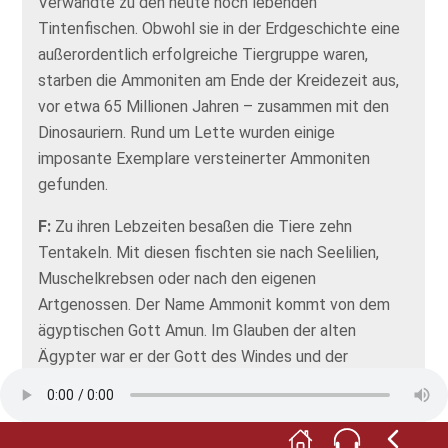
Verwandte zu den heute noch lebenden
Tintenfischen. Obwohl sie in der Erdgeschichte eine
außerordentlich erfolgreiche Tiergruppe waren,
starben die Ammoniten am Ende der Kreidezeit aus,
vor etwa 65 Millionen Jahren – zusammen mit den
Dinosauriern. Rund um Lette wurden einige
imposante Exemplare versteinerter Ammoniten
gefunden.
F:
Zu ihren Lebzeiten besaßen die Tiere zehn
Tentakeln. Mit diesen fischten sie nach Seelilien,
Muschelkrebsen oder nach den eigenen
Artgenossen. Der Name Ammonit kommt von dem
ägyptischen Gott Amun. Im Glauben der alten
Ägypter war er der Gott des Windes und der
Fruchtbarkeit. Dieser Amun wurde in der Regel mit
einem Widderkopf dargestellt. Und das aufgerollte
Gehäuse der Ammoniten erinnert doch irgendwie an