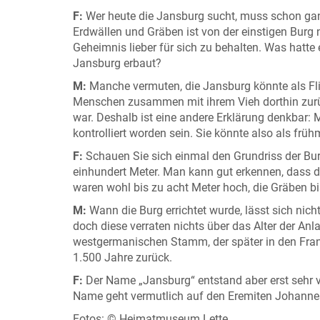
F:
Wer heute die Jansburg sucht, muss schon gan
Erdwällen und Gräben ist von der einstigen Burg n
Geheimnis lieber für sich zu behalten. Was hatte 
Jansburg erbaut?
M:
Manche vermuten, die Jansburg könnte als Fli
Menschen zusammen mit ihrem Vieh dorthin zurück.
war. Deshalb ist eine andere Erklärung denkbar: 
kontrolliert worden sein. Sie könnte also als frühm
F:
Schauen Sie sich einmal den Grundriss der Bur
einhundert Meter. Man kann gut erkennen, dass 
waren wohl bis zu acht Meter hoch, die Gräben bis
M:
Wann die Burg errichtet wurde, lässt sich ni
doch diese verraten nichts über das Alter der 
westgermanischen Stamm, der später in den Fran
1.500 Jahre zurück.
F:
Der Name „Jansburg“ entstand aber erst sehr v
Name geht vermutlich auf den Eremiten Johannes
Fotos: © Heimatmuseum Lette