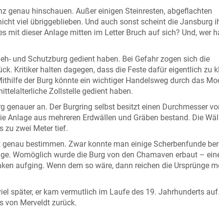
z genau hinschauen. Außer einigen Steinresten, abgeflachten
icht viel übriggeblieben. Und auch sonst scheint die Jansburg i
es mit dieser Anlage mitten im Letter Bruch auf sich? Und, wer h
eh- und Schutzburg gedient haben. Bei Gefahr zogen sich die
 Kritiker halten dagegen, dass die Feste dafür eigentlich zu k
Mithilfe der Burg könnte ein wichtiger Handelsweg durch das Mo
ittelalterliche Zollstelle gedient haben.
g genauer an. Der Burgring selbst besitzt einen Durchmesser vo
die Anlage aus mehreren Erdwällen und Gräben bestand. Die Wäl
 zu zwei Meter tief.
cht genau bestimmen. Zwar konnte man einige Scherbenfunde ber
Anlage. Womöglich wurde die Burg von den Chamaven erbaut – ei
ken aufging. Wenn dem so wäre, dann reichen die Ursprünge m
iel später, er kam vermutlich im Laufe des 19. Jahrhunderts auf
 von Merveldt zurück.