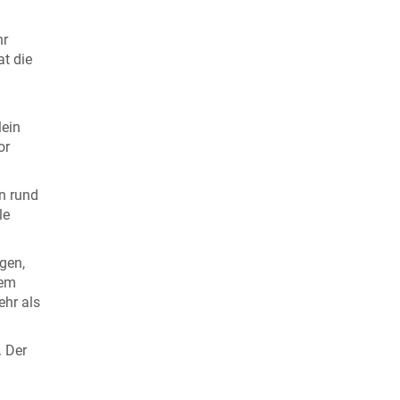
hr
at die
lein
or
n rund
le
gen,
nem
ehr als
. Der