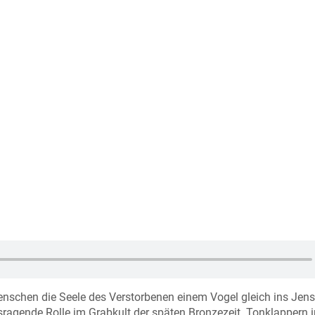
enschen die Seele des Verstorbenen einem Vogel gleich ins Jens
sragende Rolle im Grabkult der späten Bronzezeit. Tonklappern i