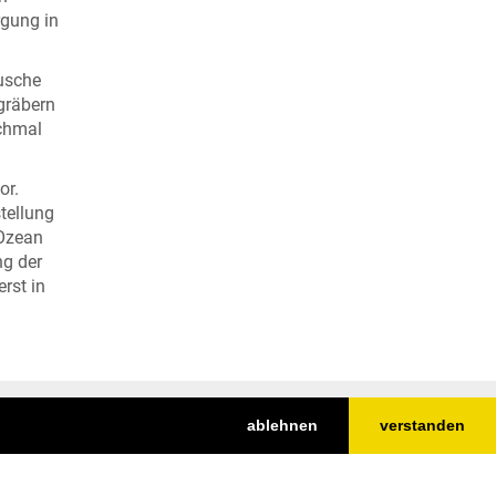
rgung in
äusche
gräbern
nchmal
or.
tellung
 Ozean
ng der
rst in
ablehnen
verstanden
Nach oben