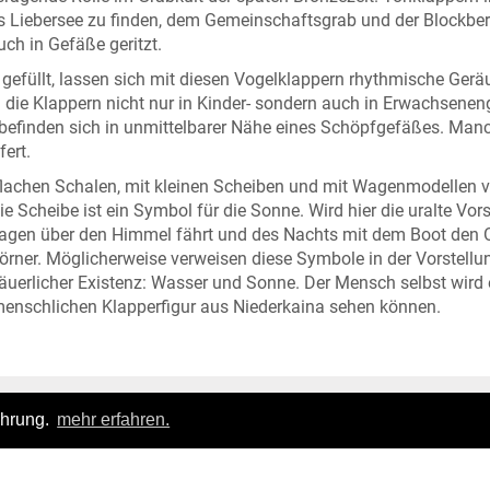
us Liebersee zu finden, dem Gemeinschaftsgrab und der Blockbe
ch in Gefäße geritzt.
gefüllt, lassen sich mit diesen Vogelklappern rhythmische Ger
n die Klappern nicht nur in Kinder- sondern auch in Erwachsenen
d befinden sich in unmittelbarer Nähe eines Schöpfgefäßes. Ma
ert.
achen Schalen, mit kleinen Scheiben und mit Wagenmodellen v
 Scheibe ist ein Symbol für die Sonne. Wird hier die uralte Vors
Wagen über den Himmel fährt und des Nachts mit dem Boot den
rner. Möglicherweise verweisen diese Symbole in der Vorstellu
uerlicher Existenz: Wasser und Sonne. Der Mensch selbst wird e
er menschlichen Klapperfigur aus Niederkaina sehen können.
ahrung.
mehr erfahren.
Login
|
FAQ