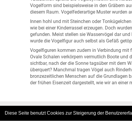
Vogelform sind beispielsweise in den Gräbern a
diesem Raum. Vogelfederartige Muster wurden au
Innen hohl und mit Steinchen oder Tonkügelchen 
wie bei einer Kinderrassel erzeugen. Doch wurde
gefunden. Meist stellen sie Wasservögel dar un
wurde die Vogelfigur auch selbst als Gefäß getöpf
Vogelfiguren kommen zudem in Verbindung mit fl
Ovale Schalen verkörpern vermutlich Boote und die
sichtbar, nach der die Sonne tagsüber mit dem 
überquert? Manchmal tragen Vögel auch Rinderhö
bronzezeitlichen Menschen auf die Grundlagen bä
der frühen Eisenzeit dargestellt, wie wir an ein
Diese Seite benutzt Cookies zur Steigerung der Benutzererf
|