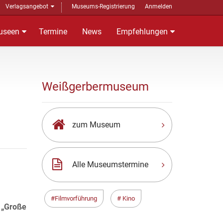
Verlagsangebot
Museums-Registrierung
Anmelden
useen
Termine
News
Empfehlungen
Weißgerbermuseum
zum Museum
Alle Museumstermine
Filmvorführung
Kino
„Große