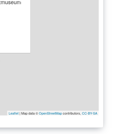
dtmuseum
Leaflet
| Map data ©
OpenStreetMap
contributors,
CC-BY-SA