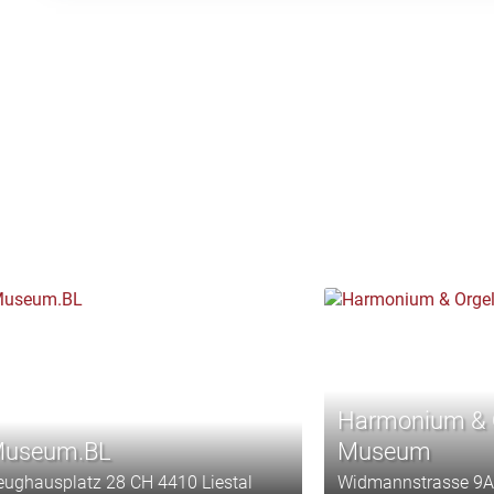
Harmonium & O
useum.BL
Museum
eughausplatz 28 CH 4410 Liestal
Widmannstrasse 9A 