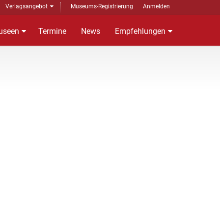
Verlagsangebot
Museums-Registrierung
Anmelden
useen
Termine
News
Empfehlungen