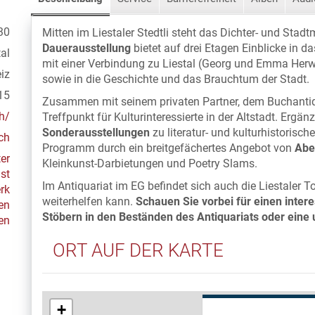
30
Mitten im Liestaler Stedtli steht das Dichter- und Stad
Dauerausstellung
bietet auf drei Etagen Einblicke in 
al
mit einer Verbindung zu Liestal (Georg und Emma Herwe
iz
sowie in die Geschichte und das Brauchtum der Stadt.
15
Zusammen mit seinem privaten Partner, dem Buchantiqu
h/
Treffpunkt für Kulturinteressierte in der Altstadt. Erg
Sonderausstellungen
zu literatur- und kulturhistorisc
ch
Programm durch ein breitgefächertes Angebot von
Abe
er
Kleinkunst-Darbietungen und Poetry Slams.
st
Im Antiquariat im EG befindet sich auch die Liestaler T
rk
weiterhelfen kann.
Schauen Sie vorbei für einen inte
en
Stöbern in den Beständen des Antiquariats oder eine 
en
ORT AUF DER KARTE
+