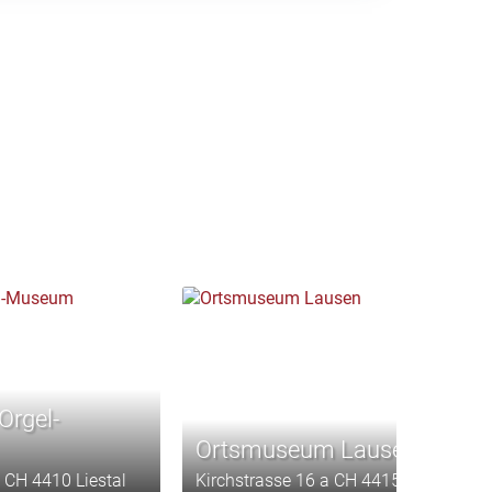
rgel-
Ortsmuseum Lausen
CH 4410 Liestal
Kirchstrasse 16 a CH 4415 Lausen