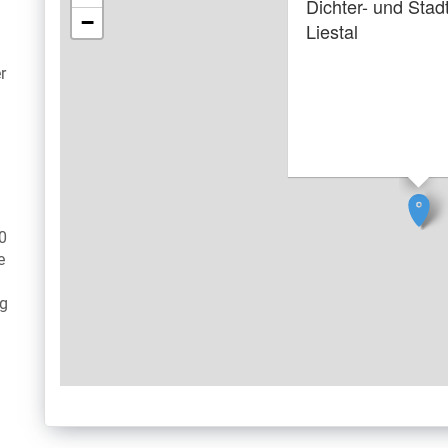
Dichter- und Sta
−
Liestal
r
0
e
ag