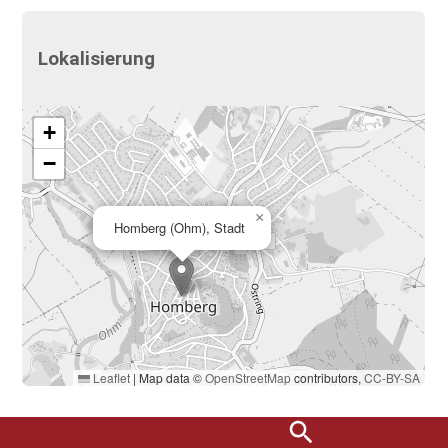
Lokalisierung
+
−
×
Homberg (Ohm), Stadt
Leaflet
|
Map data ©
OpenStreetMap
contributors,
CC-BY-SA