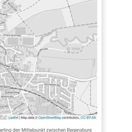
Leaflet
| Map data ©
OpenStreetMap
contributors,
CC-BY-SA
hierling den Mittelpunkt zwischen Regensburg