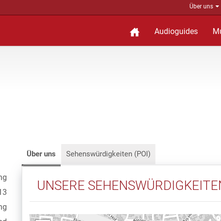
Über uns
Audioguides
M
Über uns
Sehenswürdigkeiten (POI)
ng
UNSERE SEHENSWÜRDIGKEITE
13
ng