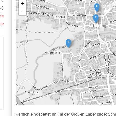
nd
+
-0
−
de
de
Herrlich eingebettet im Tal der Großen Laber bildet Sc