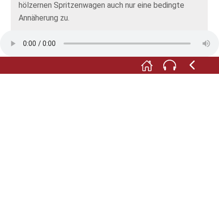
hölzernen Spritzenwagen auch nur eine bedingte
Annäherung zu.
Erst mit der Erfindung des Schlauches um 1680
kommt man dem Feuer noch näher. Das große
Werbeplakat rühmt die Möglichkeiten des
Innenangriffs mit langen Schläuchen. Man muß sich
nur vorstellen, dass diese Schläuche aus Leder sind,
genietet, mit Messingkupplungen verschraubt. Wenn
sie sich mit Wasser vollsaugen sind sie noch
schwerer und noch sperriger... Die Schläuche sind
kaum so über die Dächer zu ziehen gewesen, wie hier
gezeigt. Reklame hat aber schon immer das Mittel
der Übertreibung genutzt...
Folgen Sie weiter dem Roten Faden und beachten
die verschiedenen Handdruckspritzen links und
rechts ihres Weges!