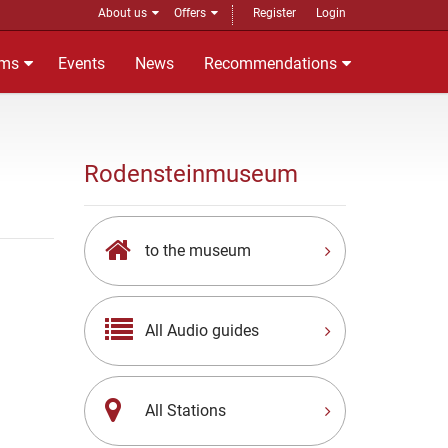
About us
Offers
Register
Login
ms
Events
News
Recommendations
Rodensteinmuseum
to the museum
All Audio guides
All Stations