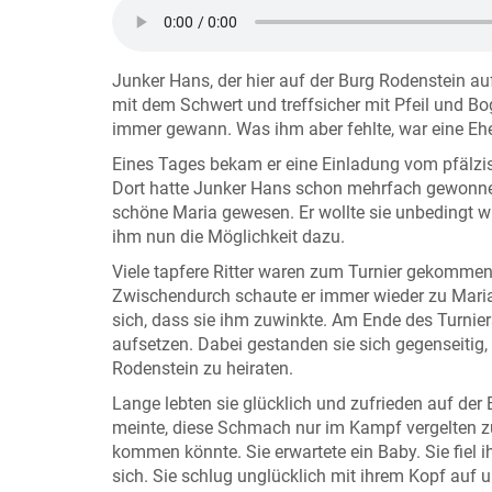
Junker Hans, der hier auf der Burg Rodenstein auf
mit dem Schwert und treffsicher mit Pfeil und Boge
immer gewann. Was ihm aber fehlte, war eine Ehef
Eines Tages bekam er eine Einladung vom pfälzisc
Dort hatte Junker Hans schon mehrfach gewonnen 
schöne Maria gewesen. Er wollte sie unbedingt w
ihm nun die Möglichkeit dazu.
Viele tapfere Ritter waren zum Turnier gekomme
Zwischendurch schaute er immer wieder zu Maria, 
sich, dass sie ihm zuwinkte. Am Ende des Turnier
aufsetzen. Dabei gestanden sie sich gegenseitig, 
Rodenstein zu heiraten.
Lange lebten sie glücklich und zufrieden auf de
meinte, diese Schmach nur im Kampf vergelten zu
kommen könnte. Sie erwartete ein Baby. Sie fiel i
sich. Sie schlug unglücklich mit ihrem Kopf auf un