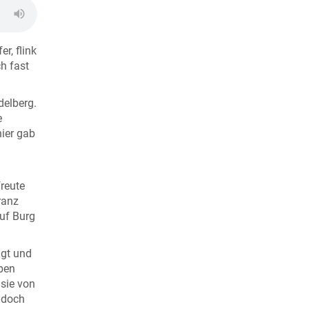
r, flink
ch fast
delberg.
e
nier gab
freute
ranz
auf Burg
igt und
ben
 sie von
r doch