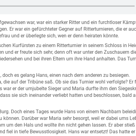
gewachsen war, war ein starker Ritter und ein furchtloser Kämpfe
n. Er war ein gefürchteter Gegner auf Ritterturnieren, die er au
rau und er überlegte sich, wen er denn heiraten könnte.
hen Kurfürsten zu einem Ritterturnier in seinem Schloss in Hei
und er freute sich sehr, denn oft war unter den Zuschauern di
iedersehen und bei ihren Eltern um ihre Hand anhalten. Das Tur
n, doch es gelang Hans, einen nach dem anderen zu besiegen.
die auf der Tribüne saß. Ob sie das Turnier wohl verfolgte? Er 
s war er der umjubelte Sieger und Maria durfte ihm den Siegesk
dass sie sich ineinander verliebt hatten und beschlossen, bald 
r Burg. Doch eines Tages wurde Hans von einem Nachbarn beleid
 können. Darüber war Maria sehr besorgt, weil er dabei ums Le
hm um den Hals und wollte ihn nicht gehen lassen. Er aber stieß
d fiel in tiefe Bewusstlosigkeit. Hans war entsetzt! Das hatte e