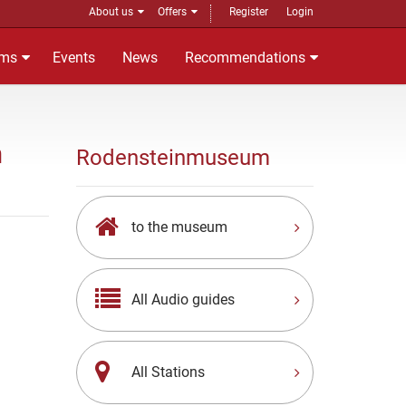
About us
Offers
Register
Login
ms
Events
News
Recommendations
n
Rodensteinmuseum
to the museum
All Audio guides
All Stations