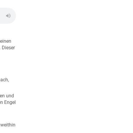
 einen
 Dieser
bach,
hen und
en Engel
 weithin