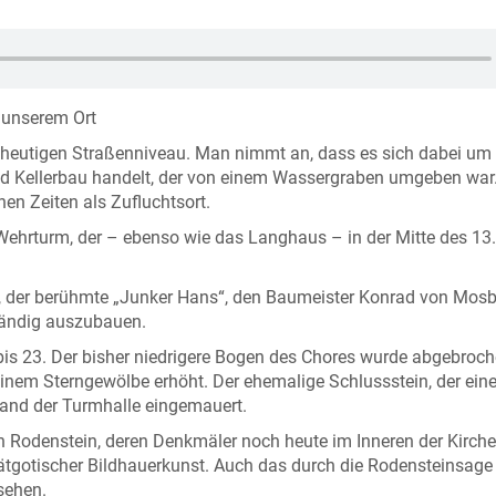
n unserem Ort
 heutigen Straßenniveau. Man nimmt an, dass es sich dabei um
nd Kellerbau handelt, der von einem Wassergraben umgeben war.
hen Zeiten als Zufluchtsort.
Wehrturm, der – ebenso wie das Langhaus – in der Mitte des 13.
n, der berühmte „Junker Hans“, den Baumeister Konrad von Mos
wändig auszubauen.
 bis 23. Der bisher niedrigere Bogen des Chores wurde abgebroc
inem Sterngewölbe erhöht. Der ehemalige Schlussstein, der ein
and der Turmhalle eingemauert.
n Rodenstein, deren Denkmäler noch heute im Inneren der Kirche
pätgotischer Bildhauerkunst. Auch das durch die Rodensteinsage
sehen.