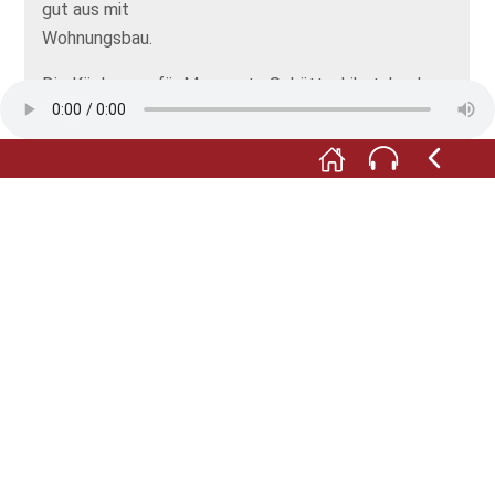
gut aus mit
Wohnungsbau.
Die Küche war für Margarete Schütte-Lihotzky das
Herz einer Wohnung.
Sie fand es wichtig, dass eine Küche praktisch,
schön und nicht teuer ist.
So hat sie die Einbauküche erfunden!
Übrigens:
Ein wichtiger Frankfurter hat Margarethe Schütte-
Lihotzky hierher geholt:
Ernst May.
Er war auch Architekt.
Außerdem war er Chef des Bauamts der Stadt
Frankfurt.
Ernst May hat die Wohnsiedlung Römerstadt
geplant.