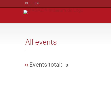
DE
EN
All events
Events total:
0