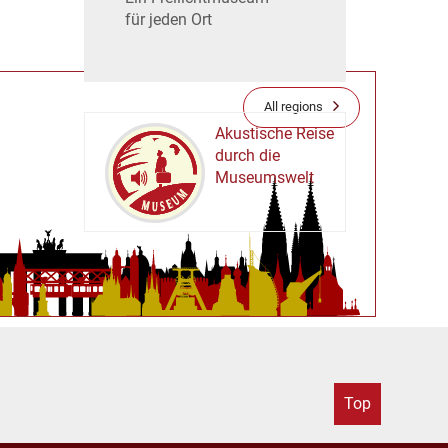
für jeden Ort
All regions
Akustische Reise
durch die
Museumswelt
M
U
E
M
S
U
Top