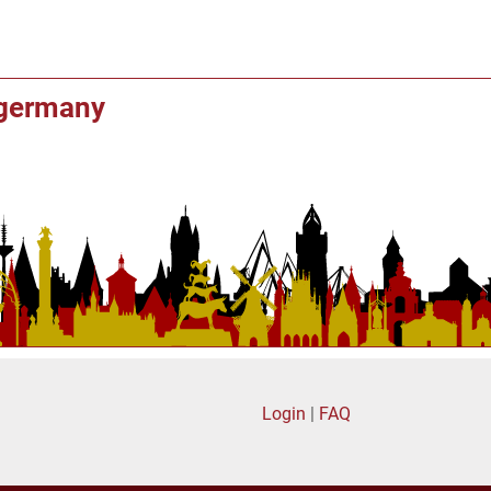
f germany
Login
|
FAQ