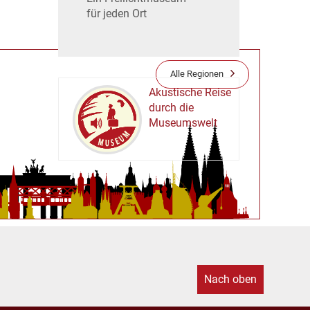
für jeden Ort
Alle Regionen
Akustische Reise
durch die
Museumswelt
M
U
E
M
S
U
Nach oben