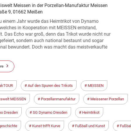
niswelt Meissen in der Porzellan-Manufaktur Meissen
raße 9, 01662 Meißen
u einem Jahr wurde das Heimtrikot von Dynamo
 welches in Kooperation mit MEISSEN entstand,
lt. Das Echo war groß, denn das Trikot wurde nicht nur
gefeiert, sondern auch national bestaunt und sogar
ional bewundert. Doch was macht das meistverkaufte
re
akTOUR
Auf den Spuren des Trikots
MEISSEN
iswelt MEISSEN
Porzellanmanufaktur
Meissener Porzellan
o Dresden
SG Dynamo Dresden
Heimtrikot
geschichte
Kunst trifft Kurve
Fußball und Kunst
Fußbal