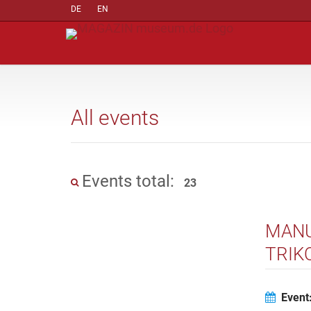
DE
EN
All events
Events total:
23
MANU
TRIK
Event