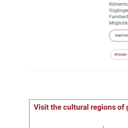
Römermus
Güglinge
Familien
Möglichke
read mo
Kinder
Visit the cultural regions o