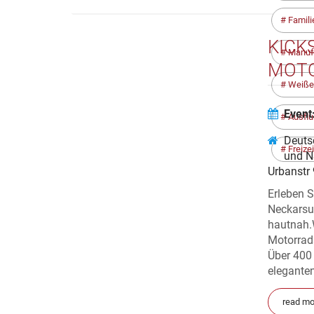
Famili
KICK
Manufa
MOTO
Weiße
Event
Ausflu
Deuts
Freize
und N
Urbanstr
Erleben 
Neckarsu
hautnah.
Motorrad
Über 400
eleganten
read mo