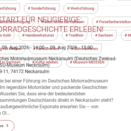
enführung
Sonderführung
Werksführung
START FÜR NEUGIERIGE:
kturbesichtigung
Blick hinter die Kulissen
Porzellanherstellu
RRADGESCHICHTE ERLEBEN!
s Gold
Handwerkskunst
Tradition
Sachsen
M
:
09. Aug 2026 - 14:00 – 09. Aug 2026 - 15:00
g mit Kindern
Familienevent
Sommerferien
ches Motorradmuseum Neckarsulm (Deutsches Zweirad-
it in Sachsen
Kultur erleben
Museum MEISSEN
SU-Museum Neckrsulm)
 9-11, 74172 Neckarsulm
Sie bei einer Führung im Deutsches Motorradmuseum
lm legendäre Motorräder und packende Geschichten
Wussten Sie, dass eine der bedeutendsten
sammlungen Deutschlands direkt in Neckarsulm steht?
 außergewöhnliche Exponate erwarten Sie – von
 Ol...
re