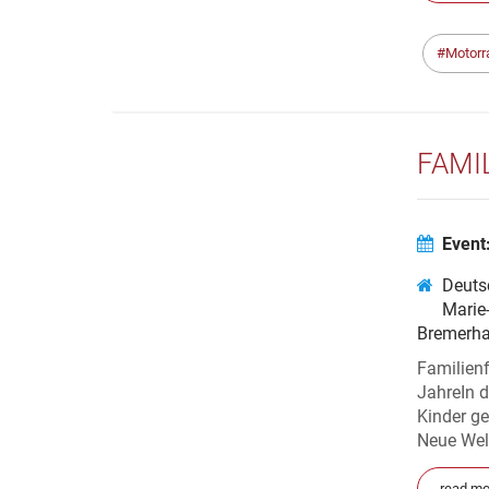
Motorr
FAMI
Event
Deuts
Marie
Bremerh
Familienf
JahreIn 
Kinder g
Neue Welt
read mo