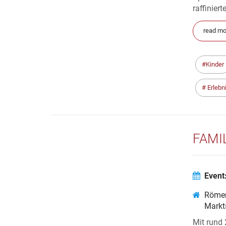
raffiniert
read mo
Kinder
Erlebn
FAMI
Event
Röme
Markt
Mit rund 