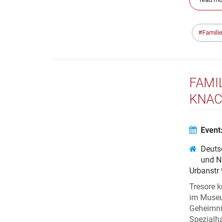
Famili
FAMI
KNAC
Event
Deuts
und N
Urbanstr
Tresore k
im Museum
Geheimnis
Spezialh