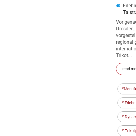
Erleb
Talst
Vor gena
Dresden,
vorgestel
regional 
internat
Trikot...
read mo
Manuf
Erlebn
Dynam
Trikot