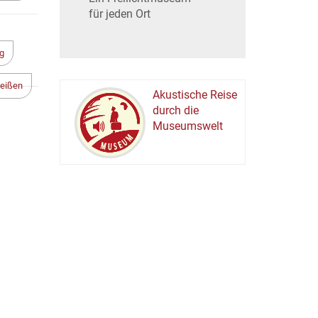
für jeden Ort
ng
eißen
Akustische Reise
durch die
Museumswelt
M
U
E
M
S
U