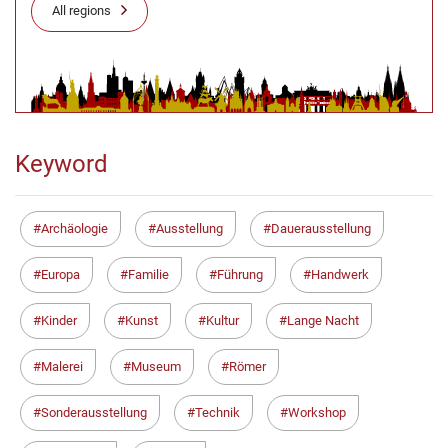
All regions
Keyword
Archäologie
Ausstellung
Dauerausstellung
Europa
Familie
Führung
Handwerk
Kinder
Kunst
Kultur
Lange Nacht
Malerei
Museum
Römer
Sonderausstellung
Technik
Workshop