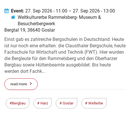
HÜTTENMEISTER, NICHT NUR FÜR
DEN HARZER BERGBAU
Event:
27. Sep 2026 - 11:00 – 27. Sep 2026 - 13:00
Weltkulturerbe Rammelsberg- Museum &
Besucherbergwerk
Bergtal 19, 38640 Goslar
Einst gab es zahlreiche Bergschulen in Deutschland. Heute
ist nur noch eine erhalten: die Clausthaler Bergschule, heute
Fachschule für Wirtschaft und Technik (FWT). Hier wurden
die Bergleute für den Rammelsberg und den Oberharzer
Bergbau sowie Hüttenbeamte ausgebildet. Bis heute
werden dort Fachk...
read more
Bergbau
Harz
Goslar
Welterbe