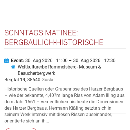
SONNTAGS-MATINEE:
BERGBAULICH-HISTORISCHE
DOKUMENTE UND MONUMENTE IM
SCHAFFEN VON HERMANN
Event:
30. Aug 2026 - 11:00 – 30. Aug 2026 - 12:30
Weltkulturerbe Rammelsberg- Museum &
KISSLING
Besucherbergwerk
Bergtal 19, 38640 Goslar
Historische Quellen oder Grubenrisse des Harzer Bergbaus
– wie der bekannte, 4,40?m lange Riss von Adam Illing aus
dem Jahr 1661 – verdeutlichen bis heute die Dimensionen
des Harzer Bergbaus. Hermann Kißling setzte sich in
seinem Werk intensiv mit diesen Rissen auseinander,
orientierte sich an ih...