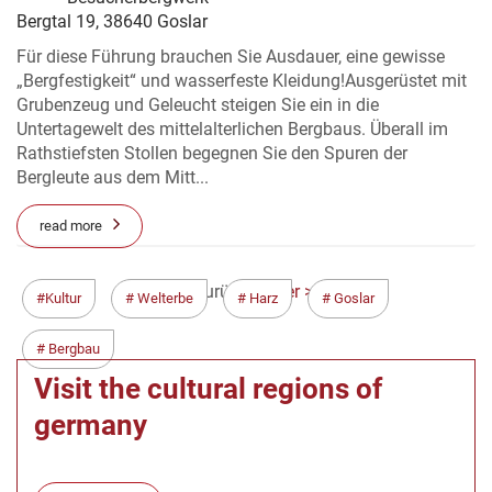
Bergtal 19, 38640 Goslar
Für diese Führung brauchen Sie Ausdauer, eine gewisse
„Bergfestigkeit“ und wasserfeste Kleidung!Ausgerüstet mit
Grubenzeug und Geleucht steigen Sie ein in die
Untertagewelt des mittelalterlichen Bergbaus. Überall im
Rathstiefsten Stollen begegnen Sie den Spuren der
Bergleute aus dem Mitt...
read more
< Zurück
Weiter >
Kultur
Welterbe
Harz
Goslar
Bergbau
Visit the cultural regions of
germany