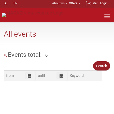
DE
EN
About us
Offers
Register
Login
Nav
auf
All events
Events total:
6