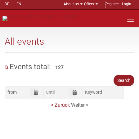
DE
EN
About us
Offers
Register
Login
Nav
auf
All events
Events total:
127
< Zurück
Weiter >