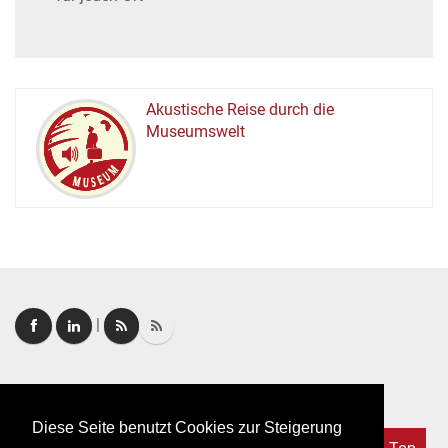
Akustische Reise durch die
Museumswelt
M
U
E
M
S
U
|
Login
|
FAQ
Diese Seite benutzt Cookies zur Steigerung