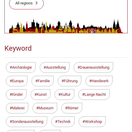
All regions
Keyword
Archäologie
Ausstellung
Dauerausstellung
Europa
Familie
Führung
Handwerk
Kinder
Kunst
Kultur
Lange Nacht
Malerei
Museum
Römer
Sonderausstellung
Technik
Workshop