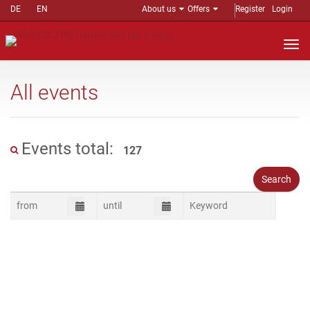
DE
EN
About us
Offers
Register
Login
Nav
auf
All events
Events total:
127