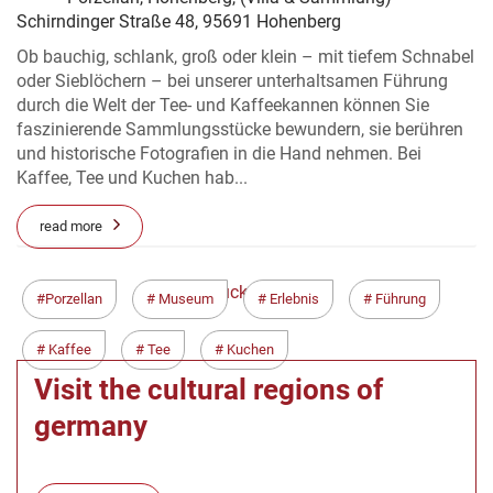
Schirndinger Straße 48, 95691 Hohenberg
Ob bauchig, schlank, groß oder klein – mit tiefem Schnabel
oder Sieblöchern – bei unserer unterhaltsamen Führung
durch die Welt der Tee- und Kaffeekannen können Sie
faszinierende Sammlungsstücke bewundern, sie berühren
und historische Fotografien in die Hand nehmen. Bei
Kaffee, Tee und Kuchen hab...
read more
< Zurück
Weiter >
Porzellan
Museum
Erlebnis
Führung
Kaffee
Tee
Kuchen
Visit the cultural regions of
germany