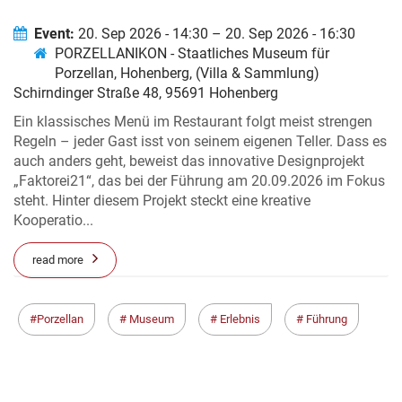
SONDERAUSSTELLUNG „DIE NEUE
DRAMATURGIE DES ESSENS:
Event:
20. Sep 2026 - 14:30 – 20. Sep 2026 - 16:30
PORZELLANIKON - Staatliches Museum für
GESTALTUNG JENSEITS DES
Porzellan, Hohenberg, (Villa & Sammlung)
TELLERS“ (SCHWERPUNKT
Schirndinger Straße 48, 95691 Hohenberg
„FAKTOREI21“)
Ein klassisches Menü im Restaurant folgt meist strengen
Regeln – jeder Gast isst von seinem eigenen Teller. Dass es
auch anders geht, beweist das innovative Designprojekt
„Faktorei21“, das bei der Führung am 20.09.2026 im Fokus
steht. Hinter diesem Projekt steckt eine kreative
Kooperatio...
read more
Porzellan
Museum
Erlebnis
Führung