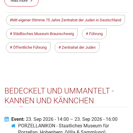
read more
Mit eigener Stimme 75 Jahre Zentralrat der Juden in Deutschland
Städtisches Museum Braunschweig
Führung
Öffentliche Führung
Zentralrat der Juden
BEDECKELT UND UMMANTELT -
KANNEN UND KÄNNCHEN
ERZÄHLEN GESCHICHTE(N) -
VERANSTALTUNG FÜR MENSCHEN
Event:
23. Sep 2026 - 14:00 – 23. Sep 2026 - 16:00
PORZELLANIKON - Staatliches Museum für
MIT DEMENZ
Porzellan, Hohenberg, (Villa & Sammlung)