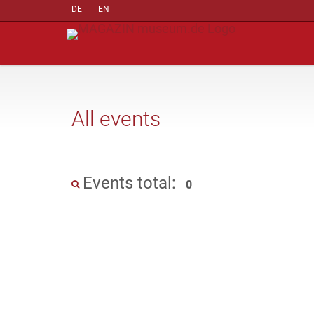
DE
EN
All events
Events total:
0