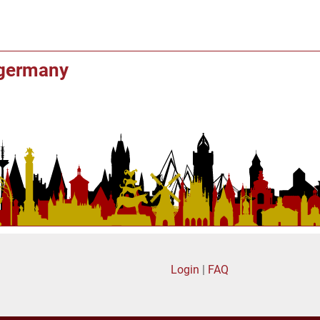
f germany
Login
|
FAQ