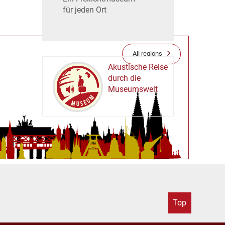
für jeden Ort
All regions
Akustische Reise
durch die
Museumswelt
M
U
E
M
S
U
Top