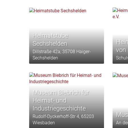
Heimatstube
Hei
Sechshelden
von 
Dillstraße 42a, 35708 Haiger-
Sechshelden
Schul
Museum Biebrich für
Heimat- und
Industriegeschichte
Mus
Rudolf-Dyckerhoff-Str 4, 65203
Wiesbaden
An de