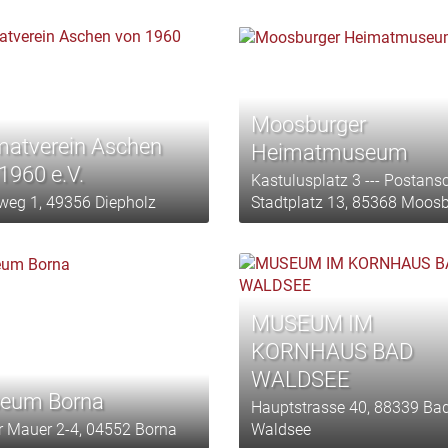
Moosburger
matverein Aschen
Heimatmuseum
1960 e.V.
Kastulusplatz 3 --- Postansch
weg 1, 49356 Diepholz
Stadtplatz 13, 85368 Moos
MUSEUM IM
KORNHAUS BAD
WALDSEE
eum Borna
Hauptstrasse 40, 88339 Ba
r Mauer 2-4, 04552 Borna
Waldsee