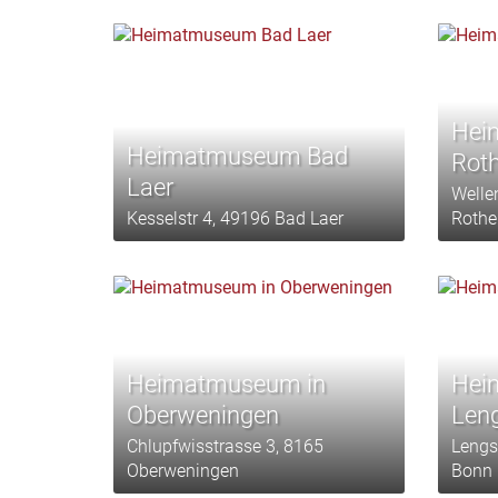
Hei
Heimatmuseum Bad
Roth
Laer
Welle
Kesselstr 4, 49196 Bad Laer
Rothe
Heimatmuseum in
Hei
Oberweningen
Len
Chlupfwisstrasse 3, 8165
Lengs
Oberweningen
Bonn