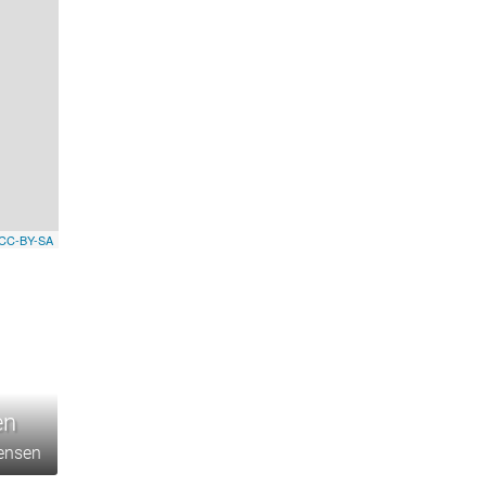
CC-BY-SA
en
ensen