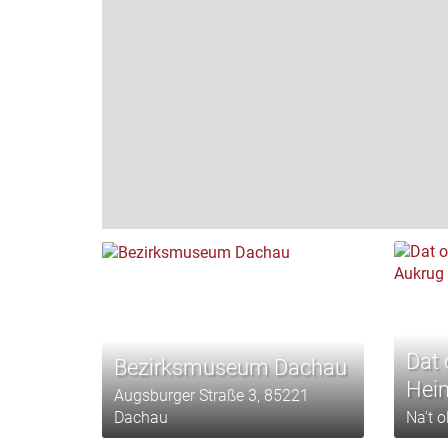
Dat 
Bezirksmuseum Dachau
Hei
Augsburger Straße 3, 85221
Dachau
Na't 