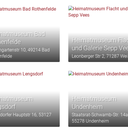
matmuseum Bad
Heimatmuseum Fla
enfelde
und Galerie Sepp Ve
ngartenstr 10, 49214 Bad
nfelde
Leonberger Str 2, 71287 We
matmuseum
Heimatmuseum
gsdorf
Undenheim
dorfer Hauptstr 16, 53127
Staatsrat-Schwamb-Str. 14a
55278 Undenheim