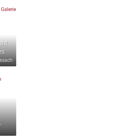
cht
es
issach
,