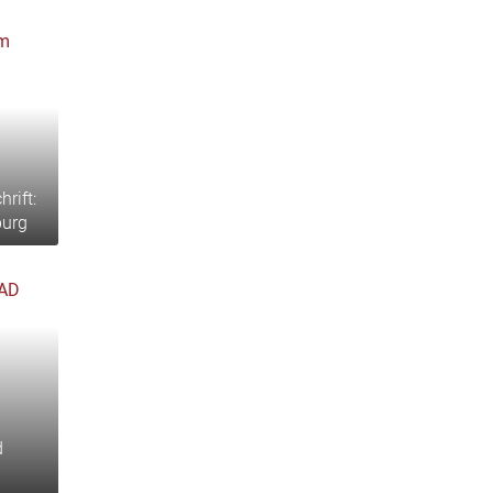
rift:
burg
d