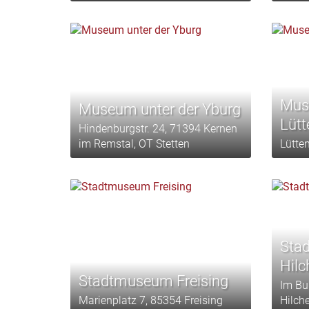
Mus
Museum unter der Yburg
Lütt
Hindenburgstr. 24, 71394 Kernen
im Remstal, OT Stetten
Lütte
Sta
Hil
Stadtmuseum Freising
Im Bu
Marienplatz 7, 85354 Freising
Hilch