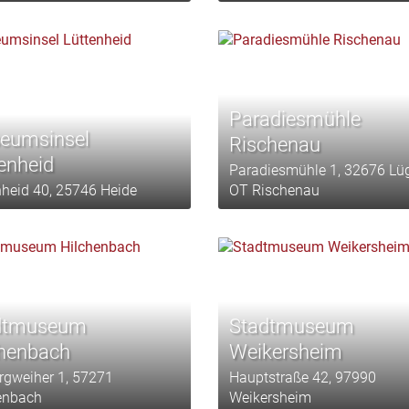
Paradiesmühle
eumsinsel
Rischenau
enheid
Paradiesmühle 1, 32676 Lü
nheid 40, 25746 Heide
OT Rischenau
dtmuseum
Stadtmuseum
chenbach
Weikersheim
rgweiher 1, 57271
Hauptstraße 42, 97990
enbach
Weikersheim