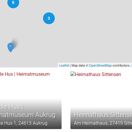
6
3
Leaflet
| Map data ©
OpenStreetMap
contributors,
ole Hus |
matmuseum Aukrug
Heimathaus Sittens
ole Hus 1, 24613 Aukrug
Am Heimathaus, 27419 Sitt