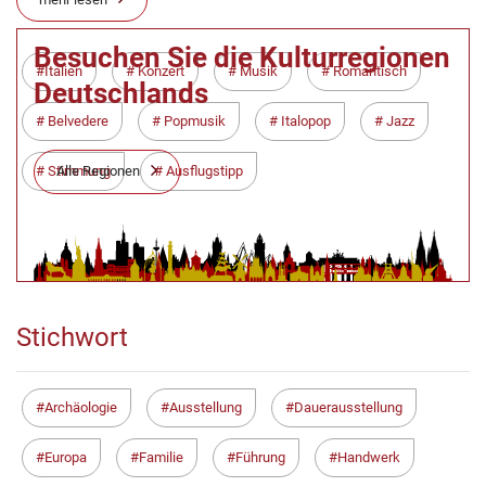
Besuchen Sie die Kulturregionen
Italien
Konzert
Musik
Romantisch
Deutschlands
Belvedere
Popmusik
Italopop
Jazz
Alle Regionen
Stimmung
Ausflugstipp
Stichwort
Archäologie
Ausstellung
Dauerausstellung
Europa
Familie
Führung
Handwerk