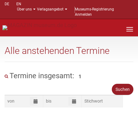
DE
EN
Über uns
Verlagsangebot
Museums-Registrierung
Anmelden
Nav
auf
Alle anstehenden Termine
Termine insgesamt:
1