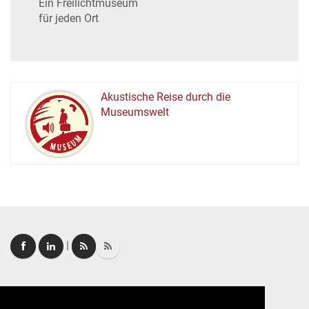
Ein Freilichtmuseum
für jeden Ort
Akustische Reise durch die
Museumswelt
M
U
E
M
S
U
|
Login
|
FAQ