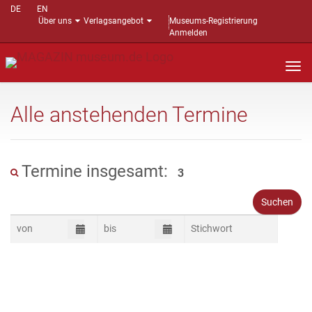
DE
EN
Über uns
Verlagsangebot
Museums-Registrierung
Anmelden
Nav
auf
Alle anstehenden Termine
Termine insgesamt:
3