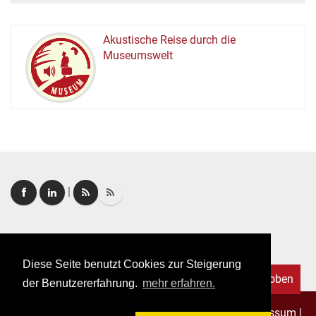
Akustische Reise durch die
Museumswelt
M
U
E
M
S
U
|
Login
|
FAQ
Diese Seite benutzt Cookies zur Steigerung
Nach oben
der Benutzererfahrung.
mehr erfahren.
Copyright © 2026. Alle Rechte vorbehalten.
–
Impressum
|