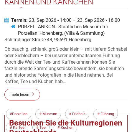
KANNEN UND KÄNNCHEN
ERZÄHLEN GESCHICHTE(N) -
VERANSTALTUNG FÜR MENSCHEN
Termin:
23. Sep 2026 - 14:00 – 23. Sep 2026 - 16:00
PORZELLANIKON - Staatliches Museum für
MIT DEMENZ
Porzellan, Hohenberg, (Villa & Sammlung)
Schirndinger Straße 48, 95691 Hohenberg
Ob bauchig, schlank, groß oder klein – mit tiefem Schnabel
oder Sieblöchern – bei unserer unterhaltsamen Führung
durch die Welt der Tee- und Kaffeekannen können Sie
faszinierende Sammlungsstücke bewundern, sie berühren
und historische Fotografien in die Hand nehmen. Bei
Kaffee, Tee und Kuchen hab...
mehr lesen
Porzellan
Museum
Erlebnis
Führung
Besuchen Sie die Kulturregionen
Kaffee
Tee
Kuchen