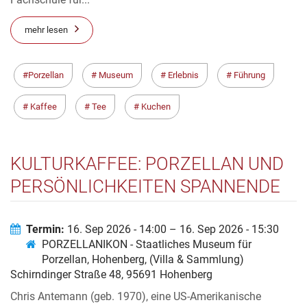
mehr lesen
Porzellan
Museum
Erlebnis
Führung
Kaffee
Tee
Kuchen
KULTURKAFFEE: PORZELLAN UND
PERSÖNLICHKEITEN SPANNENDE
GESCHICHTEN UM INTERESSANTE
MENSCHEN – CHRIS ANTEMANN
Termin:
16. Sep 2026 - 14:00 – 16. Sep 2026 - 15:30
PORZELLANIKON - Staatliches Museum für
UND IHRE LEIDENSCHAFT FÜR
Porzellan, Hohenberg, (Villa & Sammlung)
BAROCKE PORZELLANE
Schirndinger Straße 48, 95691 Hohenberg
Chris Antemann (geb. 1970), eine US-Amerikanische