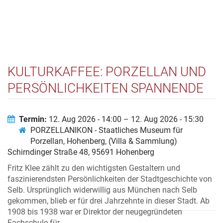
KULTURKAFFEE: PORZELLAN UND
PERSÖNLICHKEITEN SPANNENDE
GESCHICHTEN UM INTERESSANTE
MENSCHEN – PROFESSOR FRITZ
Termin:
12. Aug 2026 - 14:00 – 12. Aug 2026 - 15:30
PORZELLANIKON - Staatliches Museum für
KLEE (1876 – 197633) –
Porzellan, Hohenberg, (Villa & Sammlung)
ARCHITEKT, GRAFIKER UND
Schirndinger Straße 48, 95691 Hohenberg
KUNSTGEWERBLER
Fritz Klee zählt zu den wichtigsten Gestaltern und
faszinierendsten Persönlichkeiten der Stadtgeschichte von
Selb. Ursprünglich widerwillig aus München nach Selb
gekommen, blieb er für drei Jahrzehnte in dieser Stadt. Ab
1908 bis 1938 war er Direktor der neugegründeten
Fachschule für...