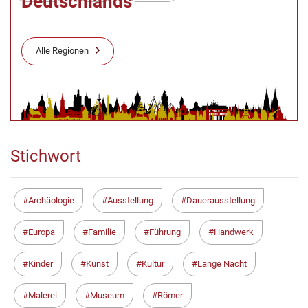
Deutschlands
Alle Regionen
Stichwort
Archäologie
Ausstellung
Dauerausstellung
Europa
Familie
Führung
Handwerk
Kinder
Kunst
Kultur
Lange Nacht
Malerei
Museum
Römer