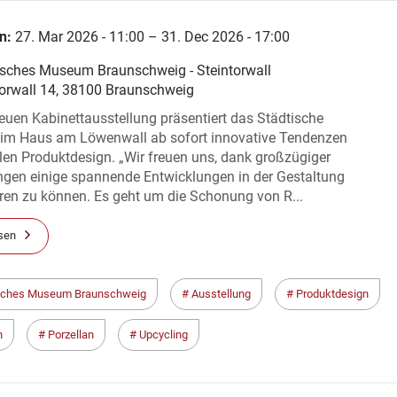
EUM
n:
27. Mar 2026 - 11:00 – 31. Dec 2026 - 17:00
isches Museum Braunschweig - Steintorwall
torwall 14, 38100 Braunschweig
neuen Kabinettausstellung präsentiert das Städtische
m Haus am Löwenwall ab sofort innovative Tendenzen
len Produktdesign. „Wir freuen uns, dank großzügiger
gen einige spannende Entwicklungen in der Gestaltung
ren zu können. Es geht um die Schonung von R...
sen
sches Museum Braunschweig
Ausstellung
Produktdesign
n
Porzellan
Upcycling