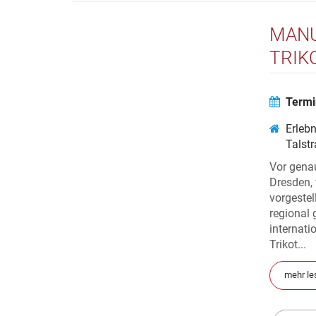
MANU
TRIK
Termi
Erleb
Talst
Vor gena
Dresden,
vorgestel
regional 
internat
Trikot...
mehr le