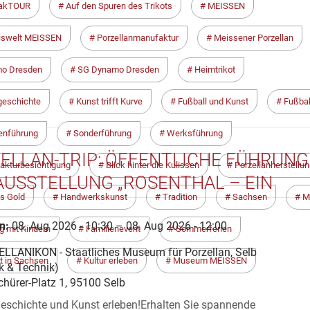
akTOUR
Auf den Spuren des Trikots
MEISSEN
iswelt MEISSEN
Porzellanmanufaktur
Meissener Porzellan
o Dresden
SG Dynamo Dresden
Heimtrikot
geschichte
Kunst trifft Kurve
Fußball und Kunst
Fußbal
enführung
Sonderführung
Werksführung
ELLAN-TRIP: ÖFFENTLICHE FÜHRUNG
kturbesichtigung
Blick hinter die Kulissen
Porzellanherstellu
AUSSTELLUNG „ROSENTHAL – EIN
s Gold
Handwerkskunst
Tradition
Sachsen
M
OS“
n:
08. Aug 2026 - 10:30 – 08. Aug 2026 - 12:00
g mit Kindern
Familienevent
Sommerferien
LLANIKON - Staatliches Museum für Porzellan, Selb
it in Sachsen
Kultur erleben
Museum MEISSEN
k & Technik)
hürer-Platz 1, 95100 Selb
Geschichte und Kunst erleben!Erhalten Sie spannende