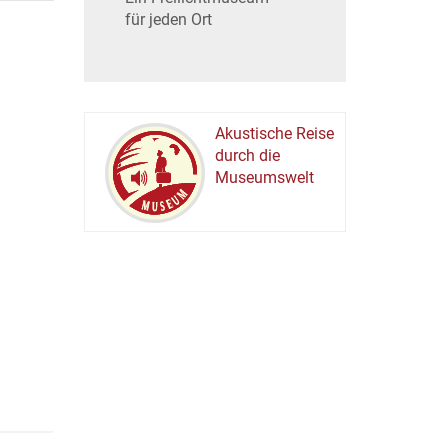
für jeden Ort
Akustische Reise
durch die
Museumswelt
M
U
E
M
S
U