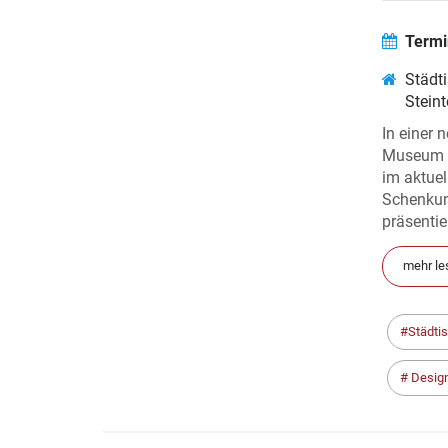
MUS
Termi
Städt
Stein
In einer 
Museum i
im aktuel
Schenkun
präsentie
mehr le
Städti
Desig