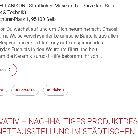
LLANIKON - Staatliches Museum für Porzellan, Selb
k & Technik)
hürer-Platz 1, 95100 Selb
 vor, Du wachst auf und um Dich herum herrscht Chaos!
same Weise verschwindenkeramische Bauteile aus allen
Begleite unsere Heldin Lucy auf ein spannendes
,das Euch bis in den Weltraum führt und holt
m die Keramik zurück! Hilfe bekommt Ihr von...
sen
um
Porzellan
Erlebnis
VATIV – NACHHALTIGES PRODUKTDES
NETTAUSSTELLUNG IM STÄDTISCHEN