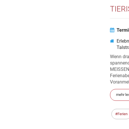
TIER
Termi
Erleb
Talst
Wenn drau
spannend
MEISSEN 
Ferienab
Voranmel
mehr le
Ferien