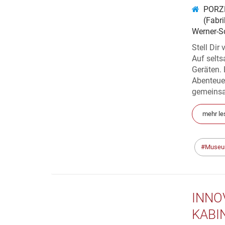
PORZE
(Fabri
Werner-Sc
Stell Dir
Auf selt
Geräten. 
Abenteuer
gemeinsa
mehr le
Muse
INNO
KABI