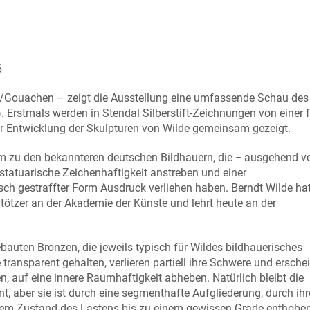
6
n/Gouachen – zeigt die Ausstellung eine umfassende Schau des
). Erstmals werden in Stendal Silberstift-Zeichnungen von einer 
der Entwicklung der Skulpturen von Wilde gemeinsam gezeigt.
em zu den bekannteren deutschen Bildhauern, die − ausgehend v
statuarische Zeichenhaftigkeit anstreben und einer
sch gestraffter Form Ausdruck verliehen haben. Berndt Wilde hat
Stötzer an der Akademie der Künste und lehrt heute an der
bauten Bronzen, die jeweils typisch für Wildes bildhauerisches
ransparent gehalten, verlieren partiell ihre Schwere und ersche
 auf eine innere Raumhaftigkeit abheben. Natürlich bleibt die
 aber sie ist durch eine segmenthafte Aufgliederung, durch ihr
m Zustand des Lastens bis zu einem gewissen Grade enthoben