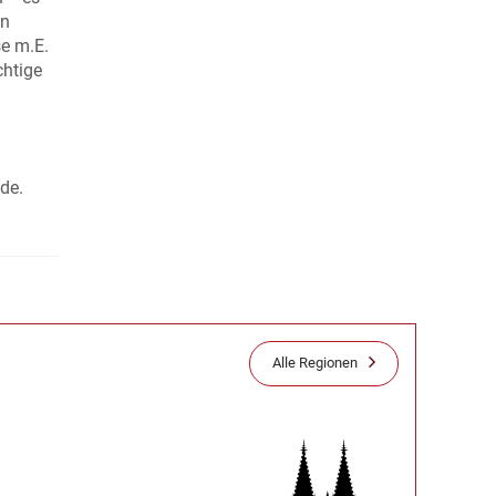
hn
se m.E.
chtige
de.
Alle Regionen