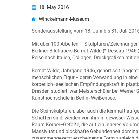
18. May 2016
Winckelmann-Museum
Sonderausstellung vom 18. Juni bis 31. Juli 201
Mit über 100 Arbeiten – Skulpturen/Zeichnunge
Berliner Bildhauers Berndt Wilde (* Dessau 1946 
Reise nach Italien, Collagen, Druckgrafiken mit 
Berndt Wilde, Jahrgang 1946, gehört seit länger
menschlichen Figur − deren Verwandlung in eine 
körperlich−seelischen Empfindungskraft in plasti
Dresden studiert, war Meisterschüler bei Werner 
Kunsthochschule in Berlin- Weißensee.
Die Steinskulpturen, aber auch die kernhaft aufge
Schaffen sind, werden von ihm in gewisser Weise t
Raum-Körper−Gefäße, die auf ein inneres Volumen,
Massivität und blockhafte Gebundenheit dominant,
zusammengesetzt erscheinende Form zugleich de