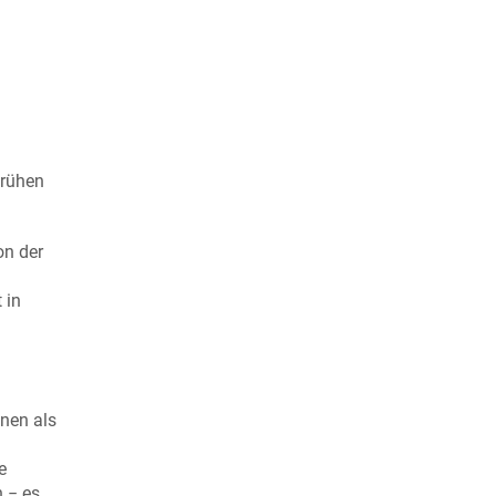
frühen
on der
 in
inen als
e
 − es