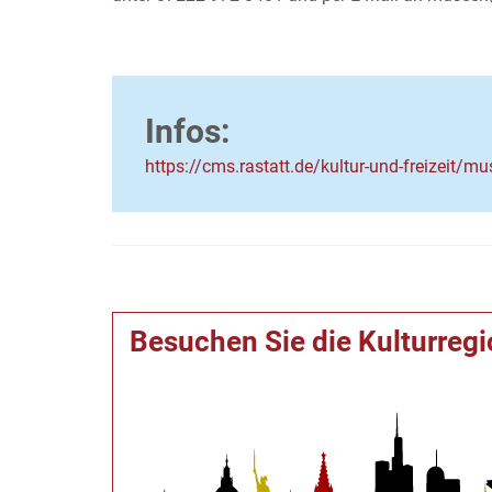
Infos:
https://cms.rastatt.de/kultur-und-freizeit/
Besuchen Sie die Kulturreg