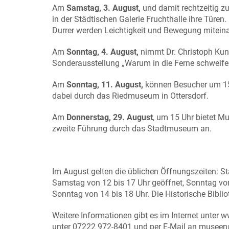
Am
Samstag, 3. August,
und damit rechtzeitig 
in der Städtischen Galerie Fruchthalle ihre Türe
Durrer werden Leichtigkeit und Bewegung miteinand
Am
Sonntag, 4. August,
nimmt Dr. Christoph Kunz
Sonderausstellung „Warum in die Ferne schweifen?
Am
Sonntag, 11. August,
können Besucher um 15 
dabei durch das Riedmuseum in Ottersdorf.
Am
Donnerstag, 29. August
, um 15 Uhr bietet M
zweite Führung durch das Stadtmuseum an.
Im August gelten die üblichen Öffnungszeiten: S
Samstag von 12 bis 17 Uhr geöffnet, Sonntag vo
Sonntag von 14 bis 18 Uhr. Die Historische Biblio
Weitere Informationen gibt es im Internet unte
unter 07222 972-8401 und per E-Mail an museen@