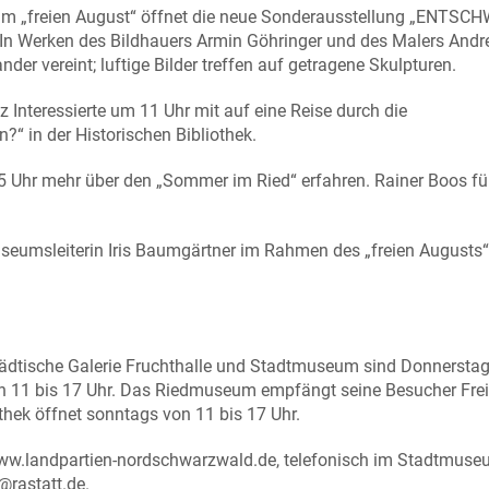
zum „freien August“ öffnet die neue Sonderausstellung „ENTSC
n. In Werken des Bildhauers Armin Göhringer und des Malers Andr
er vereint; luftige Bilder treffen auf getragene Skulpturen.
 Interessierte um 11 Uhr mit auf eine Reise durch die
“ in der Historischen Bibliothek.
Uhr mehr über den „Sommer im Ried“ erfahren. Rainer Boos fü
useumsleiterin Iris Baumgärtner im Rahmen des „freien Augusts“
tädtische Galerie Fruchthalle und Stadtmuseum sind Donnerstag
n 11 bis 17 Uhr. Das Riedmuseum empfängt seine Besucher Frei
thek öffnet sonntags von 11 bis 17 Uhr.
r www.landpartien-nordschwarzwald.de, telefonisch im Stadtmus
rastatt.de.