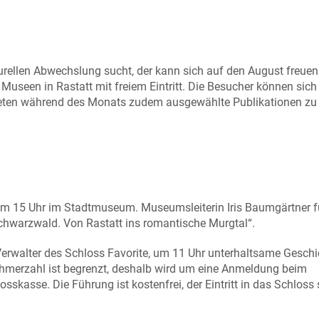
ellen Abwechslung sucht, der kann sich auf den August freuen.
 Museen in Rastatt mit freiem Eintritt. Die Besucher können sic
 bieten während des Monats zudem ausgewählte Publikationen zu
 um 15 Uhr im Stadtmuseum. Museumsleiterin Iris Baumgärtner f
chwarzwald. Von Rastatt ins romantische Murgtal“.
erwalter des Schloss Favorite, um 11 Uhr unterhaltsame Gesch
nehmerzahl ist begrenzt, deshalb wird um eine Anmeldung beim
skasse. Die Führung ist kostenfrei, der Eintritt in das Schloss 