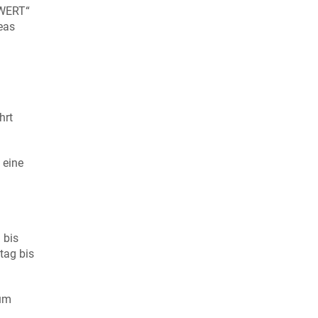
HWERT“
eas
hrt
 eine
 bis
tag bis
eum