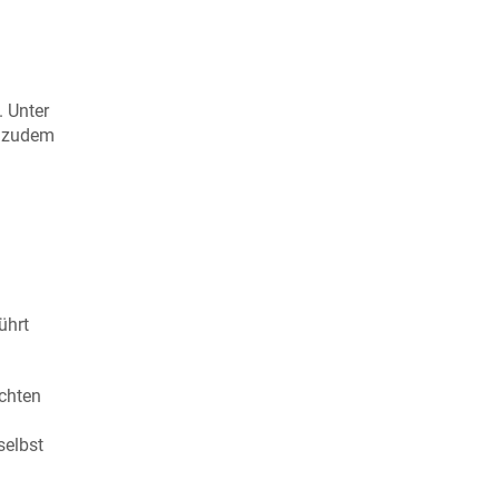
 Unter
h zudem
ührt
ichten
selbst