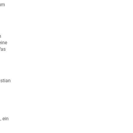
kum
n
eine
Was
istian
 ein