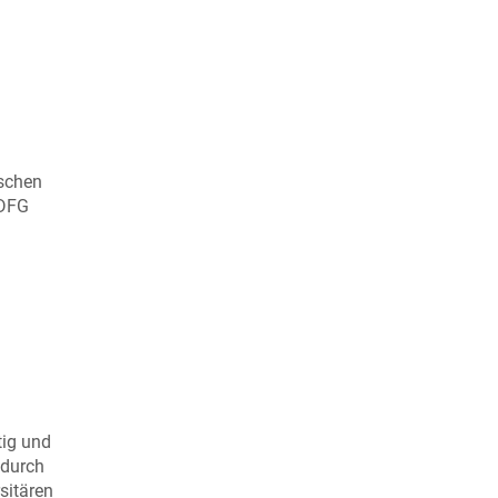
ischen
 DFG
tig und
 durch
sitären