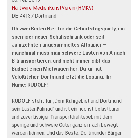
Hartware MedienKunstVerein (HMKV)
DE-44137 Dortmund
Ob zwei Kisten Bier für die Geburtstagsparty, ein
sperriger neuer Schuhschrank oder seit
Jahrzehnten angesammeltes Altpapier –
manchmal muss man schwere Lasten von A nach
B transportieren, und nicht immer gibt das
Budget einen Mietwagen her. Dafür hat
VeloKitchen Dortmund jetzt die Lösung. Ihr
Name: RUDOLF!
RUDOLF
steht für „Dem
Ru
hrgebiet und
Do
rtmund
sein
L
asten
F
ahrrad“ und ist ein höchst belastbarer
und zuverlässiger Transportdrahtesel, mit dem
sperrige und schwere Güter ganz einfach bewegt
werden können. Und das Beste: Dortmunder Bürger