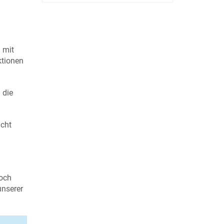
 mit
ktionen
 die
icht
doch
unserer