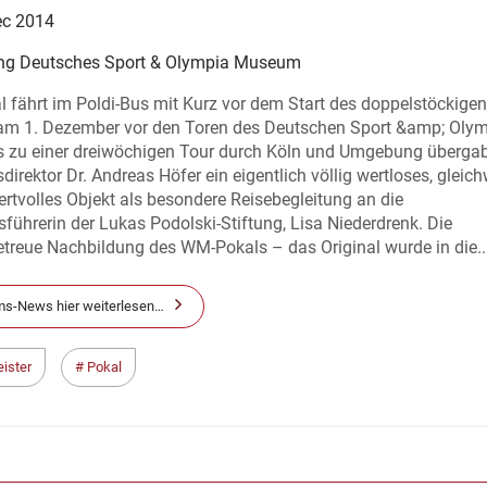
ec 2014
ung Deutsches Sport & Olympia Museum
fährt im Poldi-Bus mit Kurz vor dem Start des doppelstöckigen 
am 1. Dezember vor den Toren des Deutschen Sport &amp; Oly
zu einer dreiwöchigen Tour durch Köln und Umgebung überga
rektor Dr. Andreas Höfer ein eigentlich völlig wertloses, gleic
rtvolles Objekt als besondere Reisebegleitung an die
führerin der Lukas Podolski-Stiftung, Lisa Niederdrenk. Die
etreue Nachbildung des WM-Pokals – das Original wurde in die..
s-News hier weiterlesen…
ister
Pokal