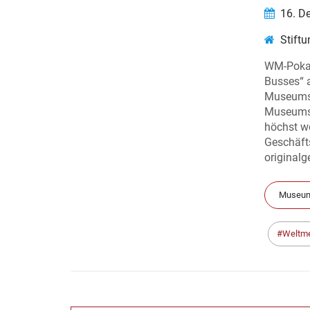
16. D
Stift
WM-Pokal 
Busses“ 
Museums 
Museumsdi
höchst we
Geschäfts
originalg
Museum
Weltme