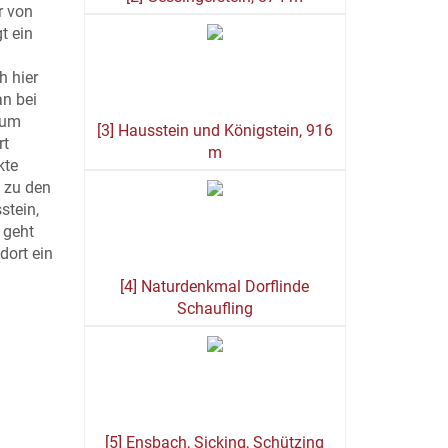
r von
t ein
h hier
an bei
zum
[3] Hausstein und Königstein, 916
rt
m
kte
n zu den
stein,
 geht
dort ein
[4] Naturdenkmal Dorflinde
Schaufling
[5] Ensbach, Sicking, Schützing