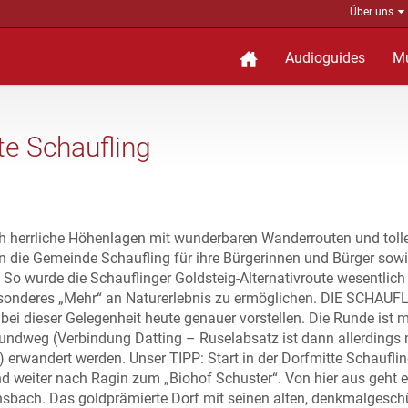
Über uns
Audioguides
M
te Schaufling
ich herrliche Höhenlagen mit wunderbaren Wanderrouten und toll
rn die Gemeinde Schaufling für ihre Bürgerinnen und Bürger sow
. So wurde die Schauflinger Goldsteig-Alternativroute wesentlich
sonderes „Mehr“ an Naturerlebnis zu ermöglichen. DIE SCHAU
dieser Gelegenheit heute genauer vorstellen. Die Runde ist 
undweg (Verbindung Datting – Ruselabsatz ist dann allerdings 
rwandert werden. Unser TIPP: Start in der Dorfmitte Schauflin
nd weiter nach Ragin zum „Biohof Schuster“. Von hier aus geht 
nsbach. Das goldprämierte Dorf mit seinen alten, denkmalgesch