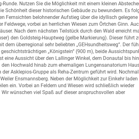
g-Runde. Nutzen Sie die Möglichkeit mit einem kleinen Absteche
ie Schönheit dieser historischen Gebäude zu bewundern. Es folg
n Fernsichten belohnender Aufstieg über die idyllisch gelegene
r Feldwege, vorbei an herrlichen Wiesen zum Örtchen Ginn. Auc
äuser. Nach dem nächsten Teilstück durch den Wald erreicht m
ser) den Goldsteig-Hauptweg (gelbe Markierung). Dieser führt 
mit dem überregional sehr beliebten „GEHsundheitsweg“. Der füh
geschichtsträchtigen „Königstein“ (900 m), beide Aussichtspun
st eine Aussicht über den Lallinger Winkel, dem Donautal bis hi
rch den Hochwald hinab zum ehemaligen Lungensanatorium Haus
n der Asklepios-Gruppe als Reha-Zentrum geführt wird. Nochmal
Weiler Ensmannsberg. Neben der Möglichkeit zur Einkehr laden 
len ein. Vorbei an Feldern und Wiesen wird schließlich wieder
t. Wir wünschen viel Spaß auf dieser anspruchsvollen aber