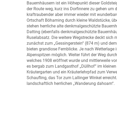
Bauernhäusern ist ein Höhepunkt dieser Goldstei
der Route weg, kurz ins Dorfinnere zu gehen um d
kraftraubender aber immer wieder mit wunderbare
Ortschaft Böhaming durch kleine Waldstücke, übe
stehen herrliche alte denkmalgeschützte Bauernh
Datting (ebenfalls denkmalgeschützte Bauernhäu
Ruselabsatz. Die weitere Wegstrecke deckt sich 
zunächst zum „Gessingerstein“ (874 m) und dem 
bieten grandiose Fernblicke. Je nach Wetterlage i
Alpenspitzen möglich. Weiter führt der Weg du
welches 1908 eröffnet wurde und mittlerweile vo
es bergab zum Landgasthof „Düllhof“ im kleinen 
Kräutergarten und ein Kräuterlehrpfad zum Verwei
Schaufling, das Tor zum Lallinger Winkel erreich
landschaftlich herrlichen „Wanderung dahoam“.