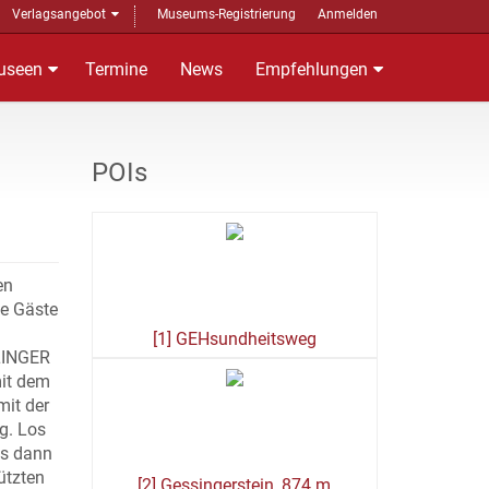
Verlagsangebot
Museums-Registrierung
Anmelden
useen
Termine
News
Empfehlungen
POIs
en
ie Gäste
[1] GEHsundheitsweg
FLINGER
mit dem
mit der
g. Los
es dann
ützten
[2] Gessingerstein, 874 m