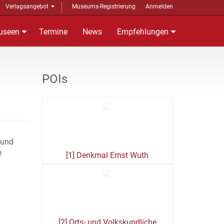
Verlagsangebot
Museums-Registrierung
Anmelden
useen
Termine
News
Empfehlungen
POIs
 und
e
[1] Denkmal Ernst Wuth
[2] Orts- und Volkskundliche