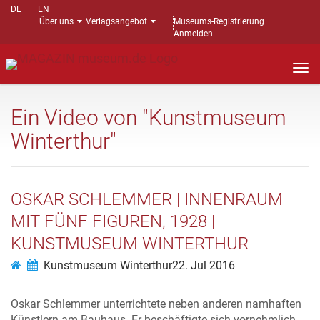
DE
EN
Über uns
Verlagsangebot
Museums-Registrierung
Anmelden
Nav
auf
Ein Video von "Kunstmuseum
Winterthur"
OSKAR SCHLEMMER | INNENRAUM
MIT FÜNF FIGUREN, 1928 |
KUNSTMUSEUM WINTERTHUR
Kunstmuseum Winterthur
22. Jul 2016
Oskar Schlemmer unterrichtete neben anderen namhaften
Künstlern am Bauhaus. Er beschäftigte sich vornehmlich