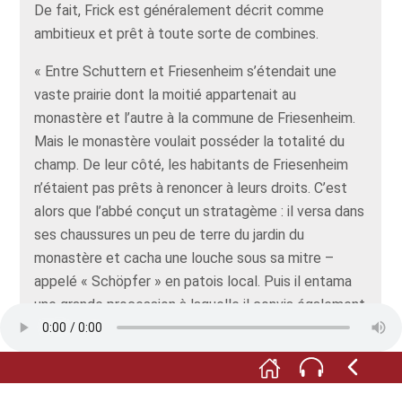
De fait, Frick est généralement décrit comme
ambitieux et prêt à toute sorte de combines.
« Entre Schuttern et Friesenheim s’étendait une
vaste prairie dont la moitié appartenait au
monastère et l’autre à la commune de Friesenheim.
Mais le monastère voulait posséder la totalité du
champ. De leur côté, les habitants de Friesenheim
n’étaient pas prêts à renoncer à leurs droits. C’est
alors que l’abbé conçut un stratagème : il versa dans
ses chaussures un peu de terre du jardin du
monastère et cacha une louche sous sa mitre –
appelé « Schöpfer » en patois local. Puis il entama
une grande procession à laquelle il convia également
les habitants de Friesenheim. En pénétrant dans la
partie de la prairie appartenant à la commune de
Friesenheim, l’abbé s’arrêta et prononça le serment
suivant : « Aussi vrai que la terre qui est sous mes