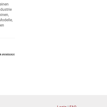
einen
ndustrie
hinen,
Modelle,
ien