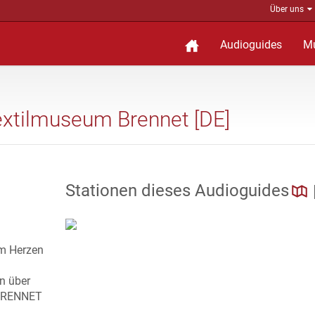
Über uns
Audioguides
M
extilmuseum Brennet [DE]
Stationen dieses Audioguides
im Herzen
n über
 BRENNET