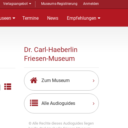
Verlagsangebot
Museums-Registrierung
Anmelden
useen
Termine
News
Empfehlungen
Dr. Carl-Haeberlin
Friesen-Museum
Zum Museum
|
Alle Audioguides
© Alle Rechte dieses Audioguides liegen